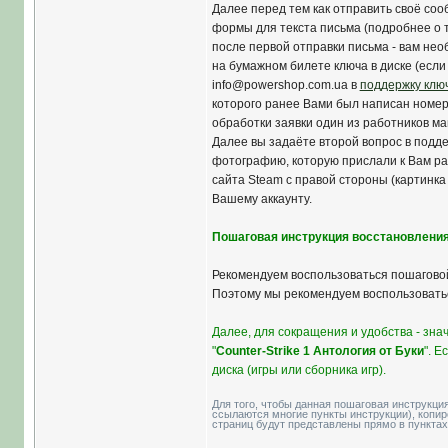
Далее перед тем как отправить своё со
формы для текста письма (подробнее о т
после первой отправки письма - вам нео
на бумажном билете ключа в диске (если
info@powershop.com.ua в
поддержку клю
которого ранее Вами был написан номер 
обработки заявки один из работников м
Далее вы задаёте второй вопрос в подд
фотографию, которую прислали к Вам ра
сайта Steam с правой стороны (картинка 
Вашему аккаунту.
Пошаговая инструкция восстановления
Рекомендуем воспользоваться пошаговой
Поэтому мы рекомендуем воспользовать
Далее, для сокращения и удобства - зн
"
Counter-Strike 1 Антология от Буки
". Е
диска (игры или сборника игр).
Для того, чтобы данная пошаговая инструкци
ссылаются многие пункты инструкции), копи
страниц будут представлены прямо в пунктах