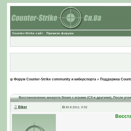
Counter-Strike сайт
Правила форума
Форум Counter-Strike community и киберспорта
»
Поддержка Counte
Восстановление аккаунта Steam с играми (CS и другими)
, После уго
Biker
30.8.2011, 0:52
Восста