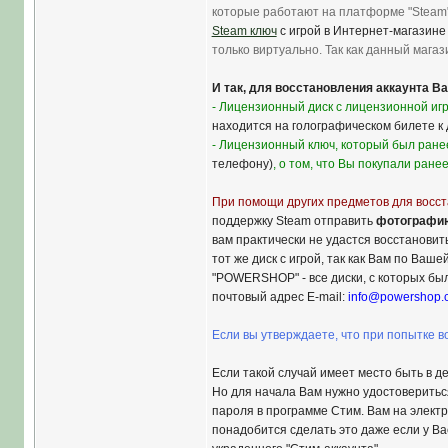
которые работают на платформе "Steam
Steam ключ
с игрой в Интернет-магазине 
только виртуально. Так как данный мага
И так, для восстановления аккаунта Ва
- Лицензионный диск с лицензионной иг
находится на голографическом билете к д
- Лицензионный ключ, который был ранее
телефону)
, о том, что Вы покупали ране
При помощи других предметов для восста
поддержку Steam отправить
фотографи
вам практически не удастся восстановит
тот же диск с игрой, так как Вам по Ва
"POWERSHOP" - все диски, с которых был
почтовый адрес E-mail:
info@powershop.
Если вы утверждаете, что при попытке в
Если такой случай имеет место быть в д
Но для начала Вам нужно удостовериться
пароля в программе Стим. Вам на электр
понадобится сделать это даже если у Вас