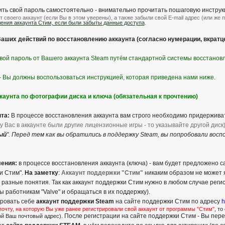
ить свой пароль самостоятельно - внимательно прочитать пошаговую инструк
т своего аккаунт (если Вы в этом уверены), а также забыли свой E-mail адрес (или же
ения аккаунта Стим, если были забыты данные доступа
.
ших действий по восстановлению аккаунта (согласно нумерации, вкратце
вой пароль от Вашего аккаунта Steam путём стандартной системы восстановл
ь - Вы должны воспользоваться инструкцией, которая приведена нами ниже.
каунта по фотографии диска и ключа (обязательная к прочтению)
та:
В процессе восстановления аккаунта вам строго необходимо придерживать
 у Вас в аккаунте были другие лицензионные игры - то указывайте другой диск
ый
". Перед тем как вы обратились в поддержку Steam, вы попробовали вос
ления:
в процессе восстановления аккаунта (ключа) - вам будет предложено с
и Стим".
На заметку
:
Аккаунт поддержки "Стим"
никаким образом не может 
то разные понятия. Так как аккаунт поддержки Стим нужно в любом случае реги
 работникам "Valve" и обращаться в их поддержку).
ировать себе
аккаунт поддержки Steam
на сайте поддержки Стим по адресу
h
почту, на которую Вы уже ранее регистрировали свой аккаунт от программы "Стим"
, то
. После регистрации на сайте поддержки Стим - Вы пер
ой Ваш почтовый адрес)