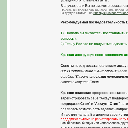
украденного "Стим-аккаунта".
В случае, если Вы не сможете восстанов
Но если вы просто забыли логин или пароль о
на другую статью - на
инструкцию восстановл
Рекомендуемая последовательность Ва
1) Сначала вы пытаетесь восстановить с
вопросы);
2) Если у Вас это не получиться сделат
Краткая инструкция восстановления ак
Советы перед восстановлением аккаун
диск Counter-Strike 1 Антология
"
(если
ошибка: "
Пароль или логин неправильн
своего аккаунта Стим
.
Краткое описание процесса восстанов
зарегистрировать себе "Аккаут поддержк
поддержки Cтим
" и "
Аккаунт Cтим
" - э
появилась возможность задавать вопросы
И так, для начала Вы должны зарегистр
поддержки "Стим"
не регистрировать на ту 
новый почтовый ящик или использовать друг