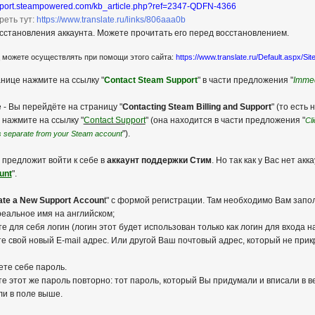
upport.steampowered.com/kb_article.php?ref=2347-QDFN-4366
еть тут:
https://www.translate.ru/links/806aaa0b
становления аккаунта. Можете прочитать его перед восстановлением.
 можете осуществлять при помощи этого сайта:
https://www.translate.ru/Default.aspx/Sit
нице нажмите на ссылку "
Contact Steam Support
" в части предложения "
Immed
 - Вы перейдёте на страницу "
Contacting Steam Billing and Support
" (то есть 
 нажмите на ссылку "
Contact Support
" (она находится в части предложения "
Cl
").
s separate from your Steam account
 предложит войти к себе в
аккаунт поддержки Стим
. Но так как у Вас нет ак
unt
".
ate a New Support Accoun
t" с формой регистрации. Там необходимо Вам запо
 реальное имя на английском;
те для себя логин (логин этот будет использован только как логин для входа
ете свой новый E-mail адрес. Или другой Ваш почтовый адрес, который не пр
ете себе пароль.
ете этот же пароль повторно: тот пароль, который Вы придумали и вписали в в
и в поле выше.