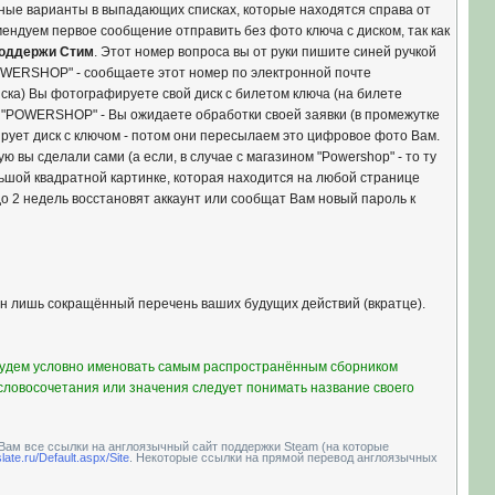
жные варианты в выпадающих списках, которые находятся справа от
мендуем первое сообщение отправить без фото ключа с диском, так как
поддержи Стим
. Этот номер вопроса вы от руки пишите синей ручкой
"POWERSHOP" - сообщаете этот номер по электронной почте
диска) Вы фотографируете свой диск с билетом ключа (на билете
ом "POWERSHOP" - Вы ожидаете обработки своей заявки (в промежутке
рует диск с ключом - потом они пересылаем это цифровое фото Вам.
рую вы сделали сами (а если, в случае с магазином "Powershop" - то ту
льшой квадратной картинке, которая находится на любой странице
 до 2 недель восстановят аккаунт или сообщат Вам новый пароль к
н лишь сокращённый перечень ваших будущих действий (вкратце).
 будем условно именовать самым распространённым сборником
о словосочетания или значения следует понимать название своего
 Вам все ссылки на англоязычный сайт поддержки Steam (на которые
late.ru/Default.aspx/Site
. Некоторые ссылки на прямой перевод англоязычных