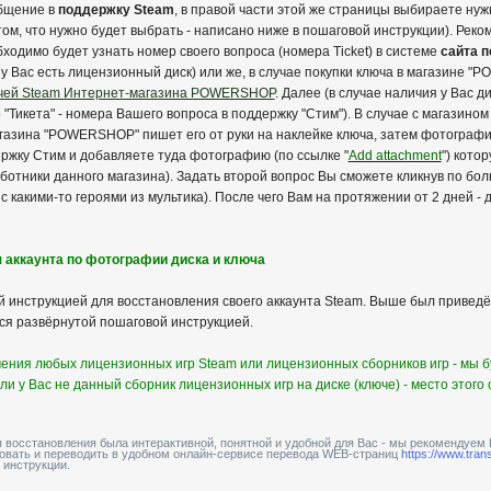
общение в
поддержку Steam
, в правой части этой же страницы выбираете ну
ом, что нужно будет выбрать - написано ниже в пошаговой инструкции). Реко
бходимо будет узнать номер своего вопроса (номера Ticket) в системе
сайта 
 у Вас есть лицензионный диск) или же, в случае покупки ключа в магазине 
чей Steam Интернет-магазина POWERSHOP
. Далее (в случае наличия у Вас 
"Тикета" - номера Вашего вопроса в поддержку "Стим"). В случае с магазин
агазина "POWERSHOP" пишет его от руки на наклейке ключа, затем фотографи
ержку Стим и добавляете туда фотографию (по ссылке "
Add attachment
") кото
ботники данного магазина). Задать второй вопрос Вы сможете кликнув по бо
с какими-то героями из мультика). После чего Вам на протяжении от 2 дней -
 аккаунта по фотографии диска и ключа
 инструкцией для восстановления своего аккаунта Steam. Выше был приведё
ся развёрнутой пошаговой инструкцией.
ачения любых лицензионных игр Steam или лицензионных сборников игр - мы
сли у Вас не данный сборник лицензионных игр на диске (ключе) - место этог
я восстановления была интерактивной, понятной и удобной для Вас - мы рекомендуем
ровать и переводить в удобном онлайн-сервисе перевода WEB-страниц
https://www.trans
 инструкции.