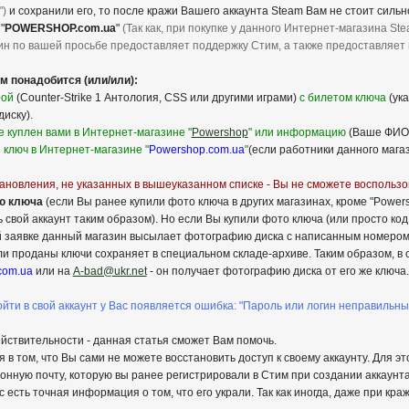
")
и сохранили его, то после кражи Вашего аккаунта Steam Вам не стоит сильн
"
POWERSHOP.com.ua
"
(Так как, при покупке у данного Интернет-магазина St
зин по вашей просьбе предоставляет поддержку Стим, а также предоставляет
м понадобится (или/или):
рой
(Counter-Strike 1 Антология, CSS или другими играми)
с билетом ключа
(ука
иску).
 куплен вами в Интернет-магазине "
Powershop
" или информацию
(Ваше ФИО,
е ключ в Интернет-магазине "
Powershop.com.ua
"
(если работники данного магаз
новления, не указанных в вышеуказанном списке - Вы не сможете воспользов
ю ключа
(если Вы ранее купили фото ключа в других магазинах, кроме "Power
ь свой аккаунт таким образом). Но если Вы купили фото ключа (или просто к
шей заявке данный магазин высылает фотографию диска с написанным номером
и проданы ключи сохраняет в специальном складе-архиве. Таким образом, в с
com.ua
или на
A-bad@ukr.net
- он получает фотографию диска от его же ключа.
ойти в свой аккаунт у Вас появляется ошибка: "Пароль или логин неправильны
ействительности - данная статья сможет Вам помочь.
 в том, что Вы сами не можете восстановить доступ к своему аккаунту. Для э
онную почту, которую вы ранее регистрировали в Стим при создании аккаунта
 есть точная информация о том, что его украли. Так как иногда, даже при кра