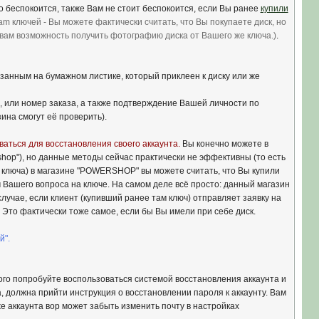
о беспокоится, также Вам не стоит беспокоится, если Вы ранее
купили
eam ключей - Вы можете фактически считать, что Вы покупаете диск, но
 вам возможность получить фотографию диска от Вашего же ключа.)
.
занным на бумажном листике, который приклеен к диску или же
 или номер заказа, а также подтверждение Вашей личности по
ина смогут её проверить).
аться для восстановления своего аккаунта.
Вы конечно можете в
shop"), но данные методы сейчас практически не эффективны (то есть
од ключа) в магазине "POWERSHOP" вы можете считать, что Вы купили
 Вашего вопроса на ключе. На самом деле всё просто: данный магазин
лучае, если клиент (купивший ранее там ключ) отправляет заявку на
 Это фактически тоже самое, если бы Вы имели при себе диск.
й".
того попробуйте воспользоваться системой восстановления аккаунта и
, должна прийти инструкция о восстановлении пароля к аккаунту. Вам
же аккаунта вор может забыть изменить почту в настройках