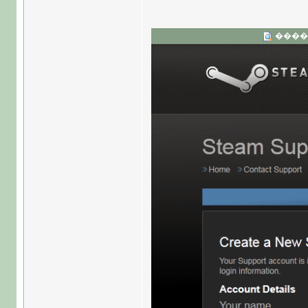
�����