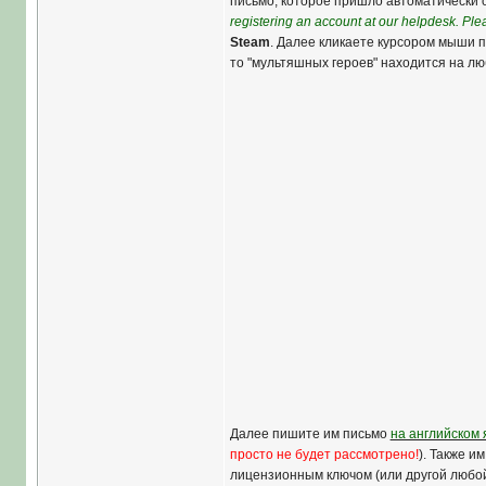
письмо, которое пришло автоматически 
registering an account at our helpdesk. Plea
Steam
. Далее кликаете курсором мыши п
то "мультяшных героев" находится на лю
Далее пишите им письмо
на английском 
просто не будет рассмотрено!
). Также и
лицензионным ключом (или другой любой