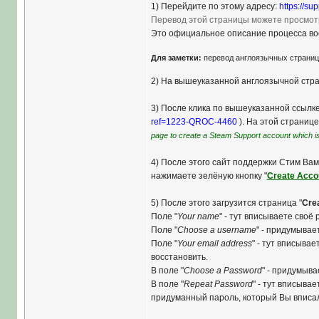
1) Перейдите по этому адресу:
https://s
Перевод этой страницы можете просмотр
Это официальное описание процесса вос
Для заметки:
перевод англоязычных страниц
2) На вышеуказанной англоязычной стра
3) После клика по вышеуказанной ссылке
ref=1223-QROC-4460
). На этой странице
page to create a Steam Support account which i
4) После этого сайт поддержки Стим Вам
нажимаете зелёную кнопку "
Create Acco
5) После этого загрузится страница "
Cre
Поле "
Your name
" - тут вписываете своё
Поле "
Choose a username
" - придумывае
Поле "
Your email address
" - тут вписыва
восстановить.
В поле "
Choose a Password
" - придумыва
В поле "
Repeat Password
" - тут вписыва
придуманный пароль, который Вы вписал