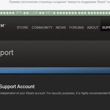
Пример заполнения страницы создания "аккаунта поддержки Steam" на 
����: 97% �� [ 1100 �� 840 ] � ������� ��� ����