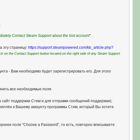
e
iately Contact Steam Support about the lost account
".
на эту страницу:
https://support.steampowered.com/kb_article.php?
ick on the Contact Support button located on the right side of any Steam Support
каунта - Вам необходимо будет зарегистрировать его. Для этого
лнить все необходимые поля.
 на сайт поддержки Стим и для отправки сообщений поддержки);
икреплён к Вашему аккаунту программы Стим, который Вы хотите
ерхнее поле "Choose a Password", то есть, повторно вписываете