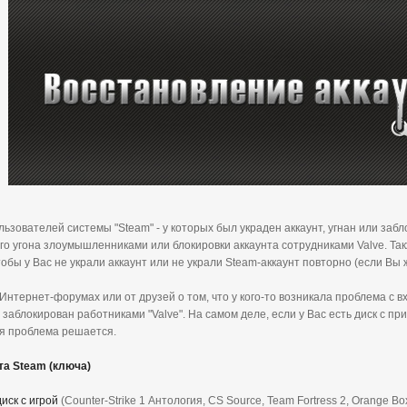
льзователей системы "Steam" - у которых был украден аккаунт, угнан или заб
го угона злоумышленниками или блокировки аккаунта сотрудниками Valve. Так
обы у Вас не украли аккаунт или не украли Steam-аккаунт повторно (если Вы
тернет-форумах или от друзей о том, что у кого-то возникала проблема с вх
 заблокирован работниками "Valve". На самом деле, если у Вас есть диск с п
я проблема решается.
та Steam (ключа)
иск с игрой
(Counter-Strike 1 Антология, CS Source, Team Fortress 2, Orange Box