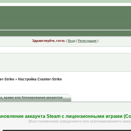
Здравствуйте, гость
(
Вход
|
Регистрация
)
r-Strike
»
Настройка Counter-Strike
на, кражи или блокирования аккаунтов
новление аккаунта Steam с лицензионными играми (Coun
(Восстановление украденного или заблокированного акка