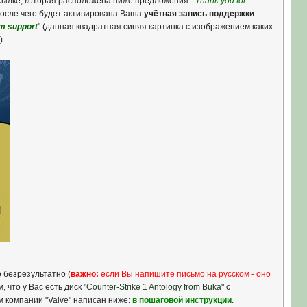
ссылке, которая расположена ниже предложения: "
Thank you for
 После чего будет активирована Ваша
учётная запись поддержки
m support
" (данная квадратная синяя картинка с изображением каких-
).
о безрезультатно (
важно:
если Вы напишите письмо на русском - оно
 что у Вас есть диск "
Counter-Strike 1 Antology from Buka
" с
м компании "Valve" написан ниже:
в пошаговой инструкции
.