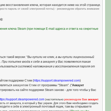
цию восстановления ключа, которая находится ниже на этой странице.
 просто пароль от своей электронной почты) - рекомендуем обратить внимание
):
ения ключа Steam (при помощи E-mail адреса и ответа на секретные
ся такой версии: "
Вы купили не ключ, а вы купили лицензионный
)
.
При попытке входа к себе в аккаунт у Вас появляется такая
пользоваться системой напоминания и восстановления пароля от
айтом поддержки Стим (
https://support.steampowered.com
)
являться
аккаунтом Стим
от программы "Steam". ("
Аккаунт
стрировать на сайте поддержки Steam заново - для того чтобы у Вас
ttps://support.steampowered.com
(настоятельно
рекомендуем Вам
аккаунт
 есть от аккаунта, в который у Вас украли. Для этого Вам необходимо создать
еходите к себе в электронный почтовый ящик, там вы открываете