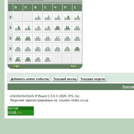
В
П
В
С
Ч
П
С
»
1
2
3
4
5
»
6
7
8
9
10
11
12
»
13
14
15
16
17
18
19
»
20
21
22
23
24
25
26
»
27
28
29
30
Добавить новое событие
Текущий месяц
Текущая неделя
Тексто
пїЅпїЅпїЅпїЅпїЅ
IP.Board
2.3.6 © 2026
IPS, Inc
.
Лицензия зарегистрирована на: counter-strike.cn.ua