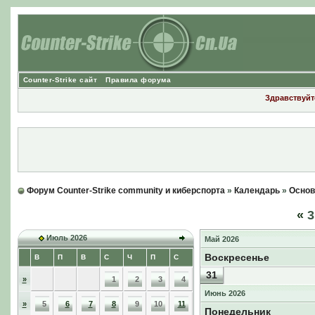
Counter-Strike сайт
Правила форума
Здравствуйте
Форум Counter-Strike community и киберспорта
»
Календарь
»
Основ
«
3
Июль 2026
Май 2026
Воскресенье
В
П
В
С
Ч
П
С
31
»
1
2
3
4
Июнь 2026
»
5
6
7
8
9
10
11
Понедельник