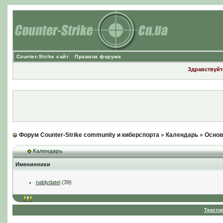
Counter-Strike сайт
Правила форума
Здравствуйте
Форум Counter-Strike community и киберспорта
»
Календарь
»
Основ
Календарь
Именинники
nablydatel
(39)
Тексто