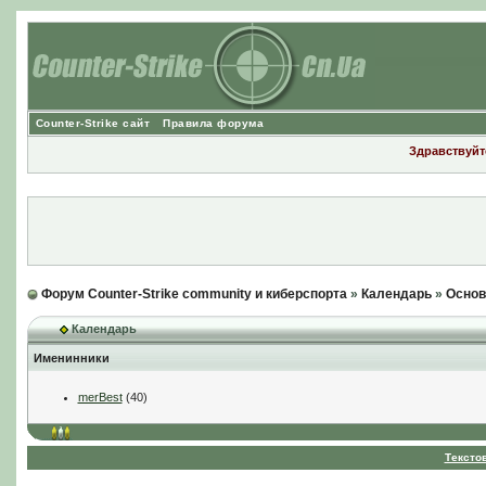
Counter-Strike сайт
Правила форума
Здравствуйте
Форум Counter-Strike community и киберспорта
»
Календарь
»
Основ
Календарь
Именинники
merBest
(40)
Тексто