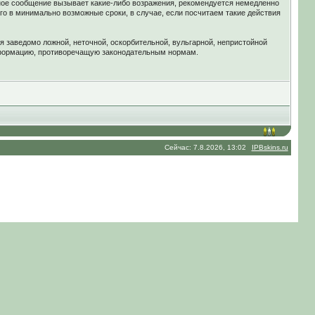
ное сообщение вызывает какие-либо возражения, рекомендуется немедленно
го в минимально возможные сроки, в случае, если посчитаем такие действия
я заведомо ложной, неточной, оскорбительной, вульгарной, непристойной
нформацию, противоречащую законодательным нормам.
Сейчас: 7.8.2026, 13:02
IPBskins.ru