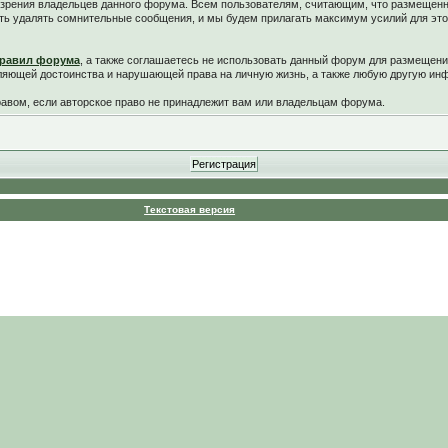
у зрения владельцев данного форума. Всем пользователям, считающим, что размещен
ть удалять сомнительные сообщения, и мы будем прилагать максимум усилий для это
равил форума
, а также соглашаетесь не использовать данный форум для размещени
ляющей достоинства и нарушающей права на личную жизнь, а также любую другую и
вом, если авторское право не принадлежит вам или владельцам форума.
Текстовая версия