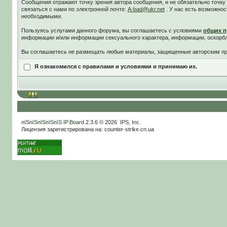
Сообщения отражают точку зрения автора сообщения, и не обязательно точк
связаться с нами по электронной почте:
A-bad@ukr.net
. У нас есть возможнос
необходимыми.
Пользуясь услугами данного форума, вы соглашаетесь c условиями
общих п
информации и/или информации сексуального характера, информации, оскорб
Вы соглашаетесь не размещать любые материалы, защищенные авторским пра
Я ознакомился с правилами и условиями и принимаю их.
пїЅпїЅпїЅпїЅпїЅ
IP.Board
2.3.6 © 2026
IPS, Inc
.
Лицензия зарегистрирована на: counter-strike.cn.ua