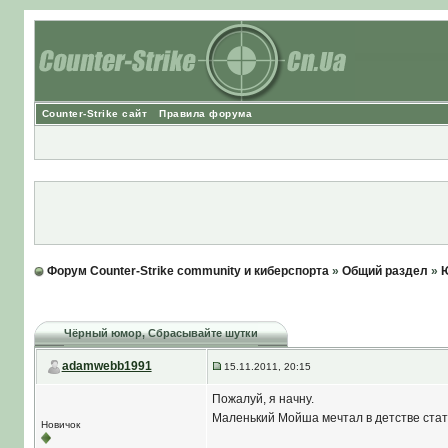
Counter-Strike сайт
Правила форума
Форум Counter-Strike community и киберспорта
»
Общий раздел
»
Ю
Чёрный юмор
, Сбрасывайте шутки
adamwebb1991
15.11.2011, 20:15
Пожалуй, я начну.
Маленький Мойша мечтал в детстве стать
Новичок