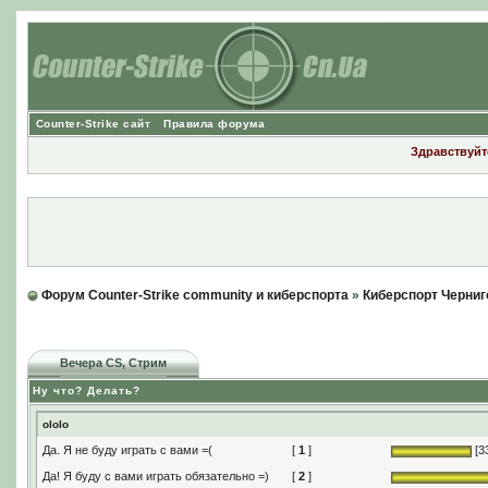
Counter-Strike сайт
Правила форума
Здравствуйте
Форум Counter-Strike community и киберспорта
»
Киберспорт Черниг
Вечера CS
, Стрим
Ну что? Делать?
ololo
Да. Я не буду играть с вами =(
[
1
]
[3
Да! Я буду с вами играть обязательно =)
[
2
]