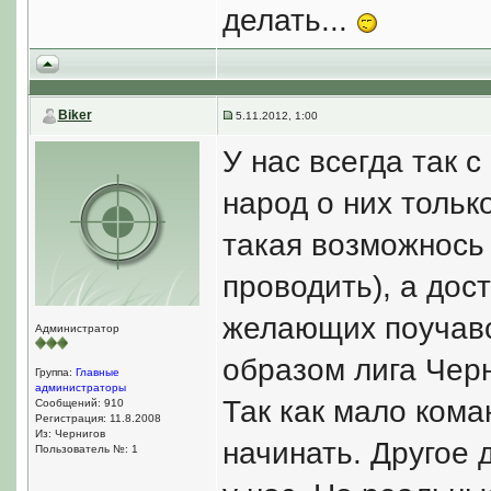
делать...
Biker
5.11.2012, 1:00
У нас всегда так с
народ о них тольк
такая возможнось
проводить), а дос
желающих поучавст
Администратор
образом лига Черн
Группа:
Главные
администраторы
Так как мало коман
Сообщений: 910
Регистрация: 11.8.2008
Из: Чернигов
начинать. Другое 
Пользователь №: 1