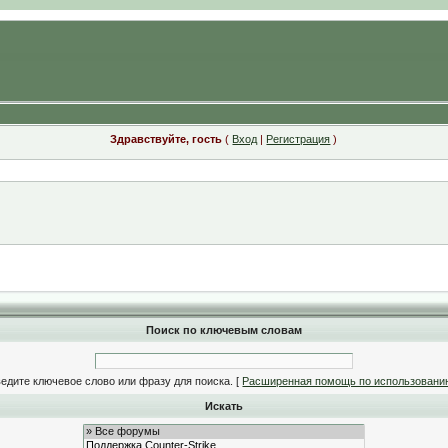
Здравствуйте, гость
(
Вход
|
Регистрация
)
Поиск по ключевым словам
едите ключевое слово или фразу для поиска.
[
Расширенная помощь по использовани
Искать