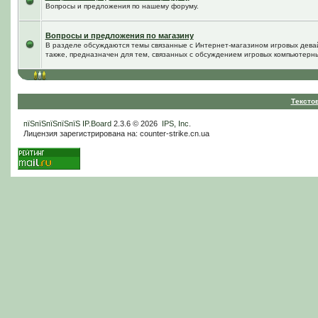
Вопросы и предложения по нашему форуму.
Вопросы и предложения по магазину
В разделе обсуждаются темы связанные с Интернет-магазином игровых дева
также, предназначен для тем, связанных с обсуждением игровых компьютерны
Тексто
пїЅпїЅпїЅпїЅпїЅ
IP.Board
2.3.6 © 2026
IPS, Inc
.
Лицензия зарегистрирована на: counter-strike.cn.ua