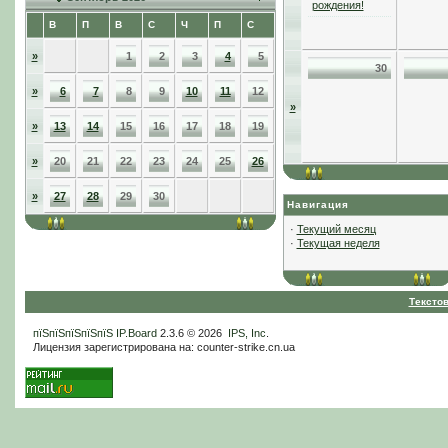
рождения!
В
П
В
С
Ч
П
С
»
1
2
3
4
5
30
»
6
7
8
9
10
11
12
»
»
13
14
15
16
17
18
19
»
20
21
22
23
24
25
26
»
27
28
29
30
Навигация
·
Текущий месяц
·
Текущая неделя
Тексто
пїЅпїЅпїЅпїЅпїЅ
IP.Board
2.3.6 © 2026
IPS, Inc
.
Лицензия зарегистрирована на: counter-strike.cn.ua