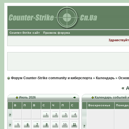
Counter-Strike сайт
Правила форума
Здравствуйте
Форум Counter-Strike community и киберспорта
»
Календарь
»
Основ
«
А
Июль 2026
Календарь событий 
В
П
В
С
Ч
П
С
Воскресенье
Понеде
»
1
2
3
4
»
5
6
7
8
9
10
11
»