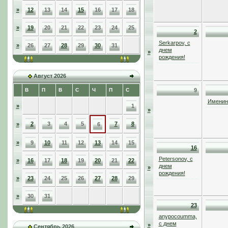
»
12
13
14
15
16
17
18
»
19
20
21
22
23
24
25
2
Serkarpov, с
»
26
27
28
29
30
31
днем
»
рождения!
Август 2026
В
П
В
С
Ч
П
С
9
Именинн
»
1
»
2
3
4
5
7
8
»
6
»
9
10
11
12
13
14
15
16
Petersonov, с
»
16
17
18
19
20
21
22
днем
»
рождения!
»
23
24
25
26
27
28
29
»
30
31
23
anypocoumma,
с днем
»
Сентябрь 2026