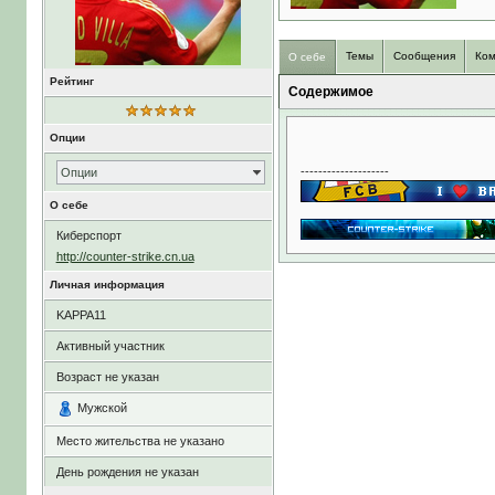
Темы
Сообщения
Ком
О себе
Рейтинг
Содержимое
Опции
--------------------
Опции
О себе
Киберспорт
http://counter-strike.cn.ua
Личная информация
KAPPA11
Активный участник
Возраст не указан
Мужской
Место жительства не указано
День рождения не указан