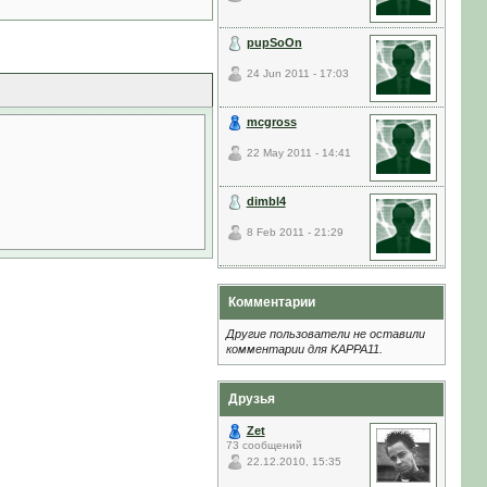
pupSoOn
24 Jun 2011 - 17:03
mcgross
22 May 2011 - 14:41
dimbl4
8 Feb 2011 - 21:29
Комментарии
Другие пользователи не оставили
комментарии для KAPPA11.
Друзья
Zet
73 сообщений
22.12.2010, 15:35