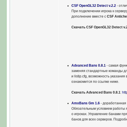
CSF OpenGL32 Detect v.2.2
- отли
При подключении игрока к сервер
дополнение вместе с
CSF Antiche
Скачать CSF OpenGL32 Detect v.2
Advanced Bans 0.8.1
- самая фун
заменяя стандартные команды дл
и listip.cfg, возможность указан
ознакомится по ссылке ниже.
Скачать Advanced Bans 0.8.1
:
htt
AmxBans Gm 1.6
- доработанная 
Обязательным условием работы яв
о игроках. Управление банами пря
банов для всех серверов. Подроб