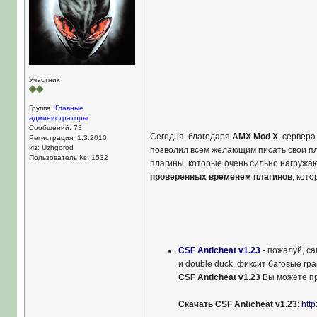
Участник
Группа:
Главные
администраторы
Сообщений: 73
Сегодня, благодаря
AMX Mod X
, сервера
Регистрация: 1.3.2010
Из: Uzhgorod
позволил всем желающим писать свои пл
Пользователь №: 1532
плагины, которые очень сильно нагружаю
проверенных временем плагинов
, кот
CSF Anticheat v1.23
- пожалуй, са
и double duck, фиксит баговые гр
CSF Anticheat v1.23
Вы можете пр
Скачать CSF Anticheat v1.23
:
http