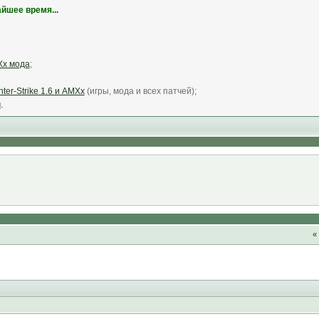
йшее время...
Xx мода
;
ter-Strike 1.6 и AMXx
(игры, мода и всех патчей);
м
.
«