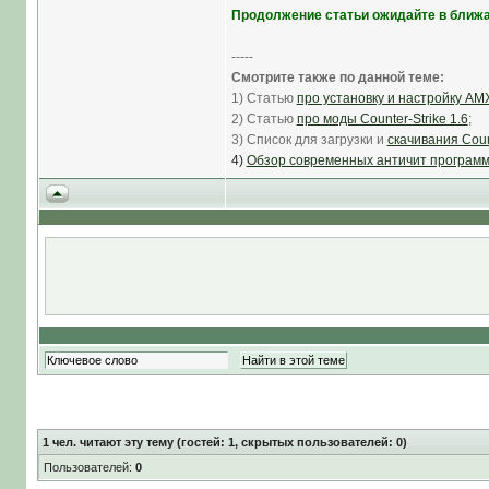
Продолжение статьи ожидайте в ближа
-----
Смотрите также по данной теме:
1) Статью
про установку и настройку AM
2) Статью
про моды Counter-Strike 1.6
;
3) Список для загрузки и
скачивания Coun
4)
Обзор современных античит програм
1
чел. читают эту тему (гостей: 1, скрытых пользователей: 0)
Пользователей:
0