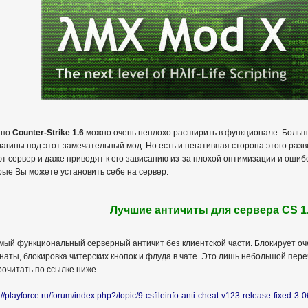
 по
Counter-Strike 1.6
можно очень неплохо расширить в функционале. Больш
агины под этот замечательный мод. Но есть и негативная сторона этого ра
т сервер и даже приводят к его зависанию из-за плохой оптимизации и ошибок
орые Вы можете установить себе на сервер.
Лучшие античиты для сервера CS 1
мый функциональный серверный античит без клиентской части. Блокирует оче
анаты, блокировка читерских кнопок и флуда в чате. Это лишь небольшой пер
очитать по ссылке ниже.
://playforce.ru/forum/index.php?/topic/9-csfileinfo-anti-cheat-v123-release-fixed-3