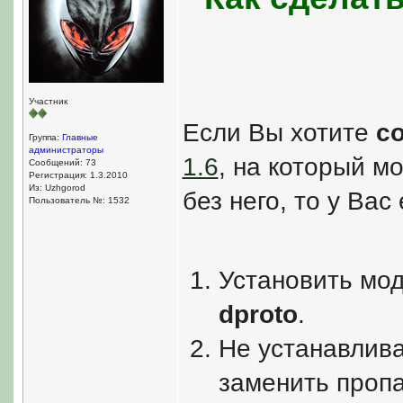
Участник
Если Вы хотите
с
Группа:
Главные
администраторы
1.6
, на который м
Сообщений: 73
Регистрация: 1.3.2010
Из: Uzhgorod
без него, то у Вас
Пользователь №: 1532
Установить мо
dproto
.
Не устанавлива
заменить проп