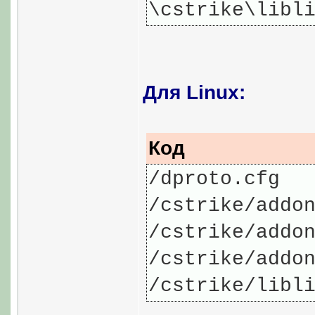
\cstrike\libl
Для Linux:
Код
/dproto.cfg
/cstrike/addo
/cstrike/addo
/cstrike/addo
/cstrike/libl