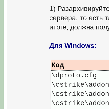
1) Разархивируйт
сервера, то есть 
итоге, должна пол
Для Windows:
Код
\dproto.cfg
\cstrike\addo
\cstrike\addo
\cstrike\addo