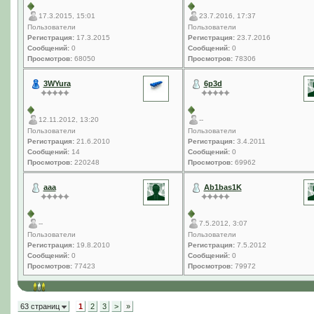
17.3.2015, 15:01
23.7.2016, 17:37
Пользователи
Пользователи
Регистрация:
17.3.2015
Регистрация:
23.7.2016
Сообщений:
0
Сообщений:
0
Просмотров:
68050
Просмотров:
78306
3WYura
6p3d
12.11.2012, 13:20
--
Пользователи
Пользователи
Регистрация:
21.6.2010
Регистрация:
3.4.2011
Сообщений:
14
Сообщений:
0
Просмотров:
220248
Просмотров:
69962
aaa
Ab1bas1K
--
7.5.2012, 3:07
Пользователи
Пользователи
Регистрация:
19.8.2010
Регистрация:
7.5.2012
Сообщений:
0
Сообщений:
0
Просмотров:
77423
Просмотров:
79972
63 страниц
1
2
3
>
»