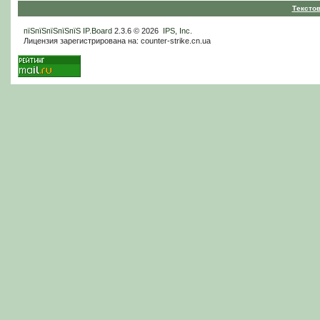
Тексто
пїЅпїЅпїЅпїЅпїЅ
IP.Board
2.3.6 © 2026
IPS, Inc
.
Лицензия зарегистрирована на: counter-strike.cn.ua