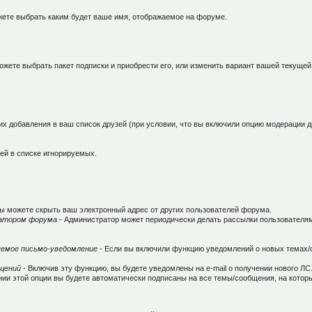
ете выбрать каким будет ваше имя, отображаемое на форуме.
ожете выбрать пакет подписки и приобрести его, или изменить вариант вашей текущей
 добавления в ваш список друзей (при условии, что вы включили опцию модерации д
ей в списке игнорируемых.
ы можете скрыть ваш электронный адрес от других пользователей форума.
ратором форума
- Администратор может периодически делать рассылки пользователям
яемое письмо-уведомление
- Если вы включили функцию уведомлений о новых темах/
бщений
- Включив эту функцию, вы будете уведомлены на e-mail о получении нового ЛС
нии этой опции вы будете автоматически подписаны на все темы/сообщения, на кото