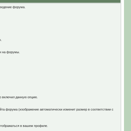
оведение форума.
ы.
и на форумы.
ор включил данную опцию.
йта форума (изображение автоматически изменит размер в соответствии с
отображаться в вашем профиле.