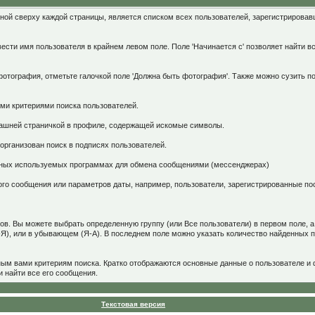
ной сверху каждой страницы, является списком всех пользователей, зарегистрирова
ести имя пользователя в крайнем левом поле. Поле 'Начинается с' позволяет найти вс
отография, отметьте галочкой поле 'Должна быть фотография'. Также можно сузить по
ыми критериями поиска пользователей.
машней страничкой в профиле, содержащей искомые символы.
организован поиск в подписях пользователей.
вных используемых программах для обмена сообщениями (мессенджерах)
ного сообщения или параметров даты, например, пользователи, зарегистрированные п
ов. Вы можете выбрать определенную группу (или Все пользователи) в первом поле, 
-Я), или в убывающем (Я-А). В последнем поле можно указать количество найденных 
м вами критериям поиска. Кратко отображаются основные данные о пользователе и ф
и найти все его сообщения.
Текстовая версия