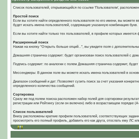
Список пользователей, открывающийся по ссылке 'Пользователи', расположен
Простой поиск
Если вы хотите найти определенного пользователя по его имени, вы можете вв
будет искать имена пользователей, содержащие указанную комбинацию букв.
Если вы хотите найти только тех пользователей, в профиле которых имеется ф
Расширенный поиск
Нажав на кнопку "Открыть больше опций...", вы увидите поля с дополнительн
Домашняя страничка содержит: будет организован поиск пользователей с до
Подпись содержит: по аналогии с полем Домашняя страничка содержит, будет 
Мессенджеры: В данном поле вы можете искать имена пользователей в осно
Диапазон сообщений и дат: Позволяет сузить поиск за счет указания конкрет
определенного количества сообщений.
Сортировка
Сразу же под полем поиска расположен набор полей для сортировки результат
регистрации или Рейтингу (если он включен) либо в возрастающем порядке (А
Список пользователей
Внизу расположены краткие профили пользователей, соответствующих заданны
просмотреть его полный профиль, добавить его как друга, отослать ему ЛС ил