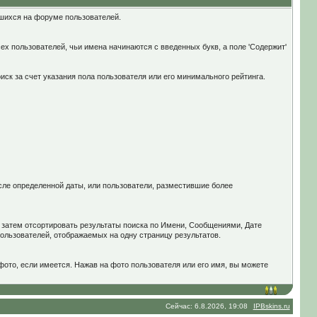
вшихся на форуме пользователей.
ех пользователей, чьи имена начинаются с введенных букв, а поле 'Содержит'
иск за счет указания пола пользователя или его минимального рейтинга.
осле определенной даты, или пользователи, разместившие более
а затем отсортировать результаты поиска по Имени, Сообщениями, Дате
пользователей, отображаемых на одну страницу результатов.
ото, если имеется. Нажав на фото пользователя или его имя, вы можете
Сейчас: 6.8.2026, 19:08
IPBskins.ru