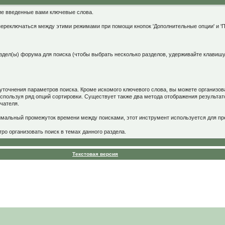
ие введенные вами ключевые слова.
переключаться между этими режимами при помощи кнопок 'Дополнительные опции' и '
здел(ы) форума для поиска (чтобы выбрать несколько разделов, удерживайте клавишу C
уточнения параметров поиска. Кроме искомого ключевого слова, вы можете организов
спользуя ряд опций сортировки. Существует также два метода отображения результат
ючателя.
имальный промежуток времени между поисками, этот инструмент используется для п
о организовать поиск в темах данного раздела.
Текстовая версия