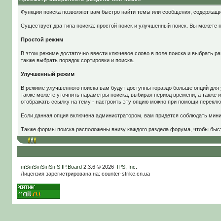
Функции поиска позволяют вам быстро найти темы или сообщения, содержащ
Существует два типа поиска: простой поиск и улучшенный поиск. Вы можете 
Простой режим
В этом режиме достаточно ввести ключевое слово в поле поиска и выбрать ра
также выбрать порядок сортировки и поиска.
Улучшенный режим
В режиме улучшенного поиска вам будут доступны гораздо больше опций для 
также можете уточнить параметры поиска, выбирая период времени, а также и
отображать ссылку на тему - настроить эту опцию можно при помощи перекл
Если данная опция включена администратором, вам придется соблюдать мин
Также формы поиска расположены внизу каждого раздела форума, чтобы быстр
пїЅпїЅпїЅпїЅпїЅ
IP.Board
2.3.6 © 2026
IPS, Inc
.
Лицензия зарегистрирована на: counter-strike.cn.ua