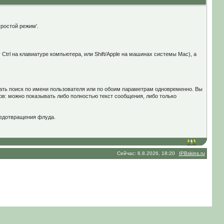
Простой режим'.
trl на клавиатуре компьютера, или Shift/Apple на машинах системы Mac), а
ать поиск по имени пользователя или по обоим параметрам одновременно. Вы
ов: можно показывать либо полностью текст сообщения, либо только
редотвращения флуда.
Сейчас: 6.8.2026, 18:20
IPBskins.ru