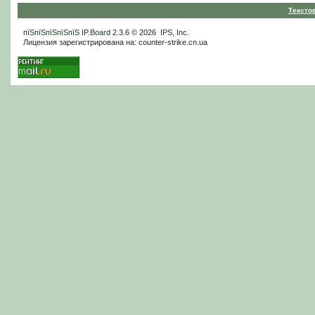
Тексто
пїЅпїЅпїЅпїЅпїЅ
IP.Board
2.3.6 © 2026
IPS, Inc
.
Лицензия зарегистрирована на: counter-strike.cn.ua