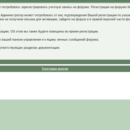
потребовать зарегистрировать учетную запись на форуме. Регистрация на форуме бе
. Администратор может потребовать от вас подтверждения Вашей регистрации по указа
ине не получили письма для активации, зайдите на форум и в правой верхней части ф
рацию. Об этом вы также будете извещены во время регистрации.
 к вашей панели управления и к ящику личных сообщений форума.
оответствующих разделах документации.
Текстовая версия