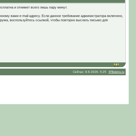
сплатна и отнимет всего лишь пару минут.
нному вами e-mail адресу. Если данное требование администратора включено,
орума, воспользуйтесь ссылкой, чтобы повторно выслать письмо для
Сейчас: 8.8.2026, 5:25
IPBskins.ru