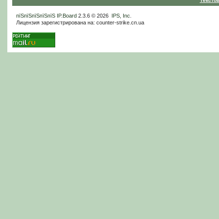
Тексто
пїЅпїЅпїЅпїЅпїЅ
IP.Board
2.3.6 © 2026
IPS, Inc
.
Лицензия зарегистрирована на: counter-strike.cn.ua