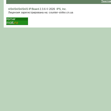
Тексто
пїЅпїЅпїЅпїЅпїЅ
IP.Board
2.3.6 © 2026
IPS, Inc
.
Лицензия зарегистрирована на: counter-strike.cn.ua