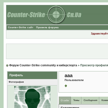
Counter-Strike сайт
Правила форума
Здравствуйте
Форум Counter-Strike community и киберспорта
» Просмотр профил
aaa
Профиль
Пользователи
Фотография
Темы
Сообщения
Комм
О себе