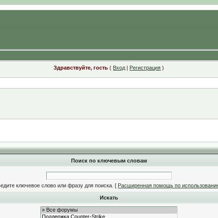
Здравствуйте, гость
(
Вход
|
Регистрация
)
Поиск по ключевым словам
едите ключевое слово или фразу для поиска.
[
Расширенная помощь по использовани
Искать