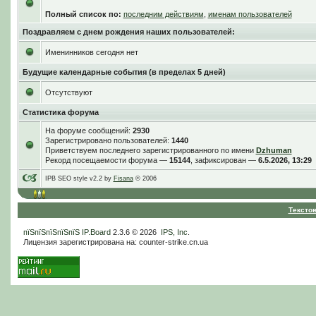
Полный список по:
последним действиям
,
именам пользователей
Поздравляем с днем рождения наших пользователей:
Именинников сегодня нет
Будущие календарные события (в пределах 5 дней)
Отсутствуют
Статистика форума
На форуме сообщений:
2930
Зарегистрировано пользователей:
1440
Приветствуем последнего зарегистрированного по имени
Dzhuman
Рекорд посещаемости форума —
15144
, зафиксирован —
6.5.2026, 13:29
IPB SEO style v2.2 by
Fisana
© 2006
Тексто
пїЅпїЅпїЅпїЅпїЅ
IP.Board
2.3.6 © 2026
IPS, Inc
.
Лицензия зарегистрирована на: counter-strike.cn.ua