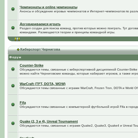
Чемпионаты и online чемпионаты
Анонсы и обсуждение игровых чемпионатов и Интернет-чемпионатов по разл
Договариваемся играть
Раздел создан для поиска команд, против которых можно поиграть. Тут догов
командами. Размещаются теории и принципы командной игры.
Киберспорт Чернигова
Форум
Counter-Strike
Обсуждаются темы, связанные с киберспортивной дисциплиной Counter-Strike в
можно найти Черниговские команды, которые набирают игроков, а также игро
WarCraft (TFT, DOTA, WOW)
Обсуждаются темы связанные с играми WarCraft, Frozen Tron, DOTA и World Of
Fifa
Обсуждаются темы связанные с компьютерной футбольной игрой Fifa в городе 
Quake (2, 3 и 4), Unreal Tournament
Обсуждаются темы, связанные с играми Quake2, Quake3, Quake4 и Unreal Tou