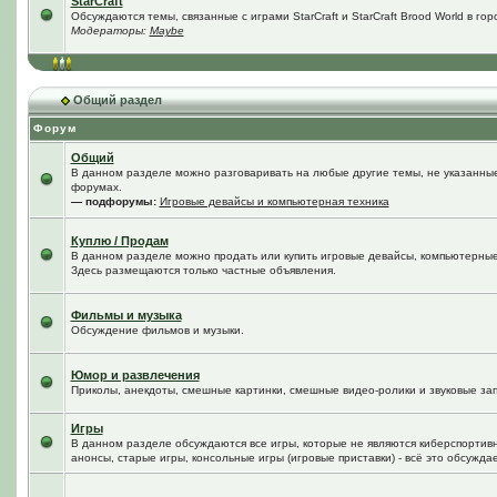
StarCraft
Обсуждаются темы, связанные с играми StarCraft и StarCraft Brood World в го
Модераторы:
Maybe
Общий раздел
Форум
Общий
В данном разделе можно разговаривать на любые другие темы, не указанные 
форумах.
— подфорумы:
Игровые девайсы и компьютерная техника
Куплю / Продам
В данном разделе можно продать или купить игровые девайсы, компьютерные
Здесь размещаются только частные объявления.
Фильмы и музыка
Обсуждение фильмов и музыки.
Юмор и развлечения
Приколы, анекдоты, смешные картинки, смешные видео-ролики и звуковые зап
Игры
В данном разделе обсуждаются все игры, которые не являются киберспортив
анонсы, старые игры, консольные игры (игровые приставки) - всё это обсужда