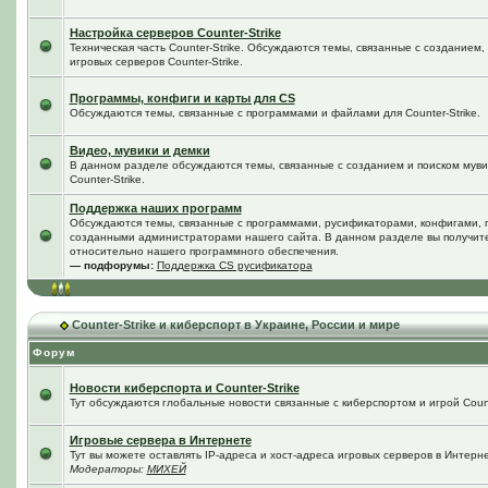
Настройка серверов Counter-Strike
Техническая часть Counter-Strike. Обсуждаются темы, связанные с созданием
игровых серверов Counter-Strike.
Программы, конфиги и карты для CS
Обсуждаются темы, связанные с программами и файлами для Counter-Strike.
Видео, мувики и демки
В данном разделе обсуждаются темы, связанные с созданием и поиском мувик
Counter-Strike.
Поддержка наших программ
Обсуждаются темы, связанные с программами, русификаторами, конфигами, 
созданными администраторами нашего сайта. В данном разделе вы получит
относительно нашего программного обеспечения.
— подфорумы:
Поддержка CS русификатора
Counter-Strike и киберспорт в Украине, России и мире
Форум
Новости киберспорта и Counter-Strike
Тут обсуждаются глобальные новости связанные с киберспортом и игрой Counte
Игровые сервера в Интернете
Тут вы можете оставлять IP-адреса и хост-адреса игровых серверов в Интерне
Модераторы:
МИХЕЙ