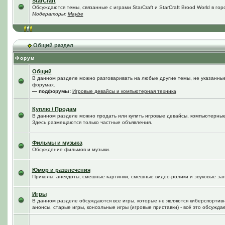
StarCraft
Обсуждаются темы, связанные с играми StarCraft и StarCraft Brood World в го
Модераторы:
Maybe
Общий раздел
Форум
Общий
В данном разделе можно разговаривать на любые другие темы, не указанные 
форумах.
— подфорумы:
Игровые девайсы и компьютерная техника
Куплю / Продам
В данном разделе можно продать или купить игровые девайсы, компьютерные
Здесь размещаются только частные объявления.
Фильмы и музыка
Обсуждение фильмов и музыки.
Юмор и развлечения
Приколы, анекдоты, смешные картинки, смешные видео-ролики и звуковые зап
Игры
В данном разделе обсуждаются все игры, которые не являются киберспортив
анонсы, старые игры, консольные игры (игровые приставки) - всё это обсужда