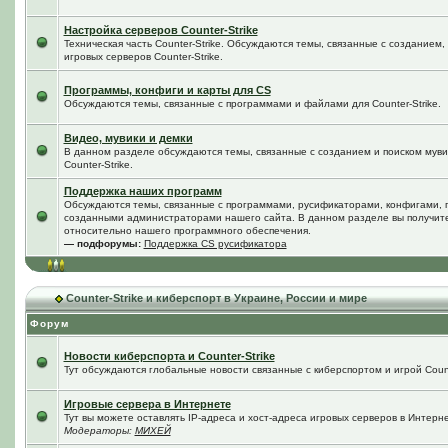
Настройка серверов Counter-Strike
Техническая часть Counter-Strike. Обсуждаются темы, связанные с созданием
игровых серверов Counter-Strike.
Программы, конфиги и карты для CS
Обсуждаются темы, связанные с программами и файлами для Counter-Strike.
Видео, мувики и демки
В данном разделе обсуждаются темы, связанные с созданием и поиском мувик
Counter-Strike.
Поддержка наших программ
Обсуждаются темы, связанные с программами, русификаторами, конфигами, 
созданными администраторами нашего сайта. В данном разделе вы получит
относительно нашего программного обеспечения.
— подфорумы:
Поддержка CS русификатора
Counter-Strike и киберспорт в Украине, России и мире
Форум
Новости киберспорта и Counter-Strike
Тут обсуждаются глобальные новости связанные с киберспортом и игрой Counte
Игровые сервера в Интернете
Тут вы можете оставлять IP-адреса и хост-адреса игровых серверов в Интерне
Модераторы:
МИХЕЙ