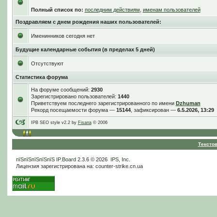
Полный список по:
последним действиям
,
именам пользователей
Поздравляем с днем рождения наших пользователей:
Именинников сегодня нет
Будущие календарные события (в пределах 5 дней)
Отсутствуют
Статистика форума
На форуме сообщений:
2930
Зарегистрировано пользователей:
1440
Приветствуем последнего зарегистрированного по имени
Dzhuman
Рекорд посещаемости форума —
15144
, зафиксирован —
6.5.2026, 13:29
IPB SEO style v2.2 by
Fisana
© 2006
Тексто
пїЅпїЅпїЅпїЅпїЅ
IP.Board
2.3.6 © 2026
IPS, Inc
.
Лицензия зарегистрирована на: counter-strike.cn.ua