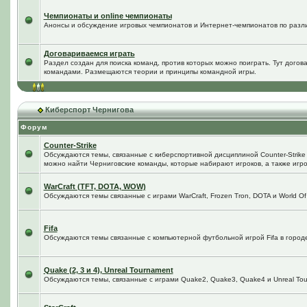
Чемпионаты и online чемпионаты
Анонсы и обсуждение игровых чемпионатов и Интернет-чемпионатов по разл
Договариваемся играть
Раздел создан для поиска команд, против которых можно поиграть. Тут догов
командами. Размещаются теории и принципы командной игры.
Киберспорт Чернигова
Форум
Counter-Strike
Обсуждаются темы, связанные с киберспортивной дисциплиной Counter-Strike в
можно найти Черниговские команды, которые набирают игроков, а также игро
WarCraft (TFT, DOTA, WOW)
Обсуждаются темы связанные с играми WarCraft, Frozen Tron, DOTA и World Of
Fifa
Обсуждаются темы связанные с компьютерной футбольной игрой Fifa в городе 
Quake (2, 3 и 4), Unreal Tournament
Обсуждаются темы, связанные с играми Quake2, Quake3, Quake4 и Unreal Tou