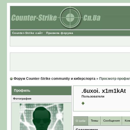
Counter-Strike сайт
Правила форума
Форум Counter-Strike community и киберспорта
» Просмотр профи
.6uxoi. x1m1kAt
Профиль
Пользователи
Фотография
Темы
Сообщения
Ком
О себе