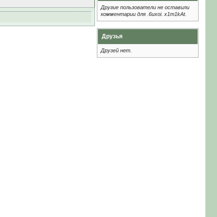
Другие пользователи не оставили
комментарии для .6uxoi. x1m1kAt.
Друзья
Друзей нет.