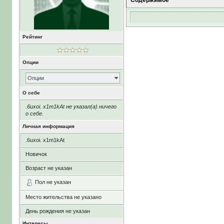
Содержимое
Рейтинг
Опции
Опции
О себе
.6uxoi. x1m1kAt не указал(а) ничего
о себе.
Личная информация
.6uxoi. x1m1kAt
Новичок
Возраст не указан
Пол не указан
Место жительства не указано
День рождения не указан
Интересы