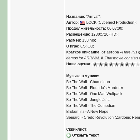
Название:
"Arrival";
Автор:
LOCK (Cyberject Production);
Продолжительность:
00:07:00;
Разрешение:
1280x720 (HD);
Размер:
158 Mb;
О игре:
CS: GO;
Краткое описание:
от автора
«Here it is 
demos for ARRIVAL II. That movie consists o
Наша оценка:
Музыка в мувике:
Be The Wolf - Chameleon
Be The Wolf - Florinda's Murderer
Be The Wolf - One Man Wolfpack
Be The Wolf - Jungle Julia
Be The Wolf - The Comedian
Broken Iris - A New Hope
Semargl - Credo Revolution (Zardonic Rem
Скринлист:
Открыть текст