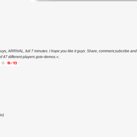
guys, ARRIVAL, full 7 minutes. I hope you like it guys. Share, comment,subcribe and 
f 47 different players gotv-demos.»
;
ix)