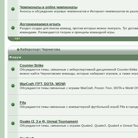
Чемпионаты и online чемпионаты
Анонсы и обсуждение игровых чемпионатов и Интернет-чемпионатов по разл
Договариваемся играть
Раздел создан для поиска команд, против которых можно поиграть. Тут догов
командами. Размещаются теории и принципы командной игры.
Киберспорт Чернигова
Форум
Counter-Strike
Обсуждаются темы, связанные с киберспортивной дисциплиной Counter-Strike в
можно найти Черниговские команды, которые набирают игроков, а также игро
WarCraft (TFT, DOTA, WOW)
Обсуждаются темы связанные с играми WarCraft, Frozen Tron, DOTA и World Of
Fifa
Обсуждаются темы связанные с компьютерной футбольной игрой Fifa в городе 
Quake (2, 3 и 4), Unreal Tournament
Обсуждаются темы, связанные с играми Quake2, Quake3, Quake4 и Unreal Tou