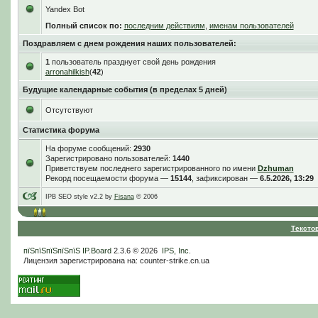
Yandex Bot
Полный список по:
последним действиям
,
именам пользователей
Поздравляем с днем рождения наших пользователей:
1
пользователь празднует свой день рождения
arronahilkish
(
42
)
Будущие календарные события (в пределах 5 дней)
Отсутствуют
Статистика форума
На форуме сообщений:
2930
Зарегистрировано пользователей:
1440
Приветствуем последнего зарегистрированного по имени
Dzhuman
Рекорд посещаемости форума —
15144
, зафиксирован —
6.5.2026, 13:29
IPB SEO style v2.2 by
Fisana
© 2006
Тексто
пїЅпїЅпїЅпїЅпїЅ
IP.Board
2.3.6 © 2026
IPS, Inc
.
Лицензия зарегистрирована на: counter-strike.cn.ua