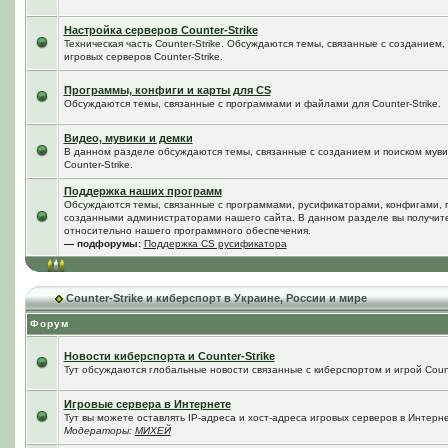
Настройка серверов Counter-Strike
Техническая часть Counter-Strike. Обсуждаются темы, связанные с созданием
игровых серверов Counter-Strike.
Программы, конфиги и карты для CS
Обсуждаются темы, связанные с программами и файлами для Counter-Strike.
Видео, мувики и демки
В данном разделе обсуждаются темы, связанные с созданием и поиском мувик
Counter-Strike.
Поддержка наших программ
Обсуждаются темы, связанные с программами, русификаторами, конфигами, 
созданными администраторами нашего сайта. В данном разделе вы получит
относительно нашего программного обеспечения.
— подфорумы:
Поддержка CS русификатора
Counter-Strike и киберспорт в Украине, России и мире
Форум
Новости киберспорта и Counter-Strike
Тут обсуждаются глобальные новости связанные с киберспортом и игрой Counte
Игровые сервера в Интернете
Тут вы можете оставлять IP-адреса и хост-адреса игровых серверов в Интерне
Модераторы:
МИХЕЙ