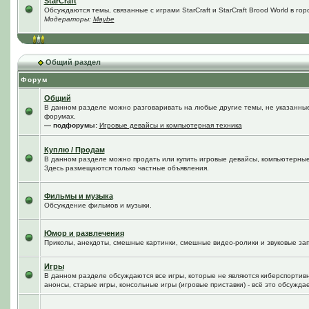
StarCraft
Обсуждаются темы, связанные с играми StarCraft и StarCraft Brood World в го
Модераторы:
Maybe
Общий раздел
Форум
Общий
В данном разделе можно разговаривать на любые другие темы, не указанные 
форумах.
— подфорумы:
Игровые девайсы и компьютерная техника
Куплю / Продам
В данном разделе можно продать или купить игровые девайсы, компьютерные
Здесь размещаются только частные объявления.
Фильмы и музыка
Обсуждение фильмов и музыки.
Юмор и развлечения
Приколы, анекдоты, смешные картинки, смешные видео-ролики и звуковые зап
Игры
В данном разделе обсуждаются все игры, которые не являются киберспортив
анонсы, старые игры, консольные игры (игровые приставки) - всё это обсужда