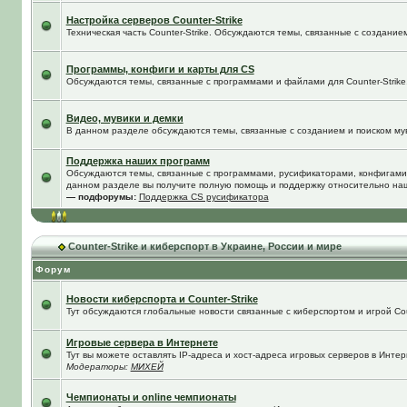
Настройка серверов Counter-Strike
Техническая часть Counter-Strike. Обсуждаются темы, связанные с создание
Программы, конфиги и карты для CS
Обсуждаются темы, связанные с программами и файлами для Counter-Strike
Видео, мувики и демки
В данном разделе обсуждаются темы, связанные с созданием и поиском муви
Поддержка наших программ
Обсуждаются темы, связанные с программами, русификаторами, конфигами
данном разделе вы получите полную помощь и поддержку относительно на
— подфорумы:
Поддержка CS русификатора
Counter-Strike и киберспорт в Украине, России и мире
Форум
Новости киберспорта и Counter-Strike
Тут обсуждаются глобальные новости связанные с киберспортом и игрой Coun
Игровые сервера в Интернете
Тут вы можете оставлять IP-адреса и хост-адреса игровых серверов в Интер
Модераторы:
МИХЕЙ
Чемпионаты и online чемпионаты