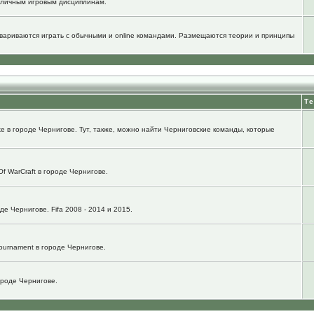
зличным игровым дисциплинам.
говариваются играть с обычными и online командами. Размещаются теории и принципы
Т
e в городе Чернигове. Тут, также, можно найти Черниговские команды, которые
f WarCraft в городе Чернигове.
е Чернигове. Fifa 2008 - 2014 и 2015.
ournament в городе Чернигове.
городе Чернигове.