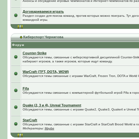
Анонсы и обсуждение игровых чемпионатов и Интернет-чемпионатов по ра
Договариваемся играть
Раздел создан для поиска команд, против которых можно поиграть. Тут до
командной игры.
Киберспорт Чернигова
Форум
Counter-Strike
Обсуждаются темы, связанные с киберспортивной дисциплиной Counter-Strik
набирают игроков, а также игроков, которые ищут команду.
WarCraft (TFT, DOTA, WOW)
Обсуждаются темы связанные с играми WarCraft, Frozen Tron, DOTA и World O
Fifa
Обсуждаются темы связанные с компьютерной футбольной игрой Fifa в город
Quake (2, 3 и 4), Unreal Tournament
Обсуждаются темы, связанные с играми Quake2, Quake3, Quake4 и Unreal T
StarCraft
Обсуждаются темы, связанные с играми StarCraft и StarCraft Brood World в 
Модераторы:
Maybe