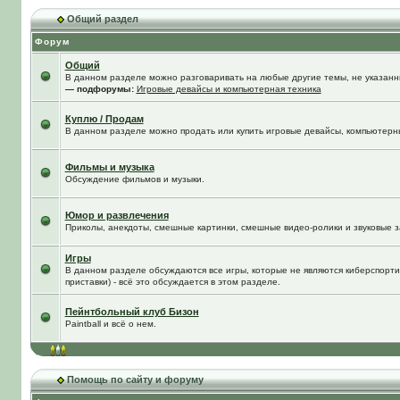
Общий раздел
Форум
Общий
В данном разделе можно разговаривать на любые другие темы, не указанны
— подфорумы:
Игровые девайсы и компьютерная техника
Куплю / Продам
В данном разделе можно продать или купить игровые девайсы, компьютерн
Фильмы и музыка
Обсуждение фильмов и музыки.
Юмор и развлечения
Приколы, анекдоты, смешные картинки, смешные видео-ролики и звуковые з
Игры
В данном разделе обсуждаются все игры, которые не являются киберспорти
приставки) - всё это обсуждается в этом разделе.
Пейнтбольный клуб Бизон
Paintball и всё о нем.
Помощь по сайту и форуму