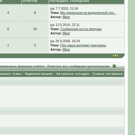
ем
Ответов
Последнее сообщение
7.7.2020, 21:04
4
8
Тема:
Мы переехали на выделенный сер...
Автор:
Biker
12.5.2014, 22:11
6
16
Тема:
Сообщения почты форума
Автор:
Biker
26.9.2008, 19:24
1
3
Тема:
Про наши интернет-магазины
Автор:
Biker
ановленные форумом cookies
·
Отметить все сообщения прочитанными
ивные темы
·
Администрация
·
Активные сегодня
·
Самые активные