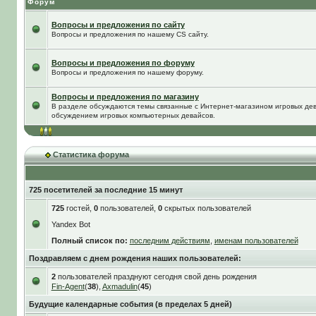
Форум
Вопросы и предложения по сайту
Вопросы и предложения по нашему CS сайту.
Вопросы и предложения по форуму
Вопросы и предложения по нашему форуму.
Вопросы и предложения по магазину
В разделе обсуждаются темы связанные с Интернет-магазином игровых дева
обсуждением игровых компьютерных девайсов.
Статистика форума
725 посетителей за последние 15 минут
725
гостей,
0
пользователей,
0
скрытых пользователей
Yandex Bot
Полный список по:
последним действиям
,
именам пользователей
Поздравляем с днем рождения наших пользователей:
2
пользователей празднуют сегодня свой день рождения
Fin-Agent
(
38
),
Axmadulin
(
45
)
Будущие календарные события (в пределах 5 дней)