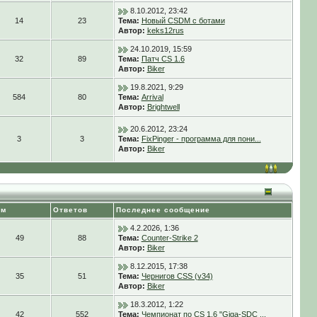
8.10.2012, 23:42
14
23
Тема:
Новый CSDM с ботами
Автор:
keks12rus
24.10.2019, 15:59
32
89
Тема:
Патч CS 1.6
Автор:
Biker
19.8.2021, 9:29
584
80
Тема:
Arrival
Автор:
Brightwell
20.6.2012, 23:24
3
3
Тема:
FixPinger - программа для пони...
Автор:
Biker
ем
Ответов
Последнее сообщение
4.2.2026, 1:36
49
88
Тема:
Counter-Strike 2
Автор:
Biker
8.12.2015, 17:38
35
51
Тема:
Чернигов CSS (v34)
Автор:
Biker
18.3.2012, 1:22
42
552
Тема:
Чемпионат по CS 1.6 "Giga-SDC ...