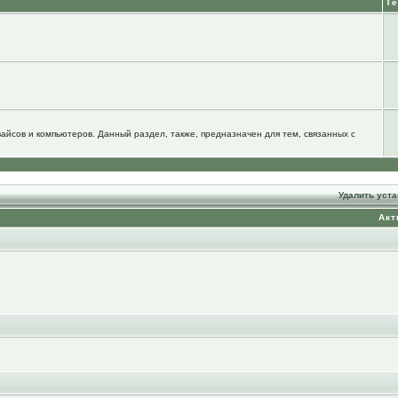
Т
йсов и компьютеров. Данный раздел, также, предназначен для тем, связанных с
Удалить уст
Акт