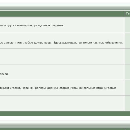
Т
е в других категориях, разделах и форумах.
ые запчасти или любые другие вещи. Здесь размещаются только частные объявления.
аписи.
вными играми. Новинки, релизы, анонсы, старые игры, консольные игры (игровые