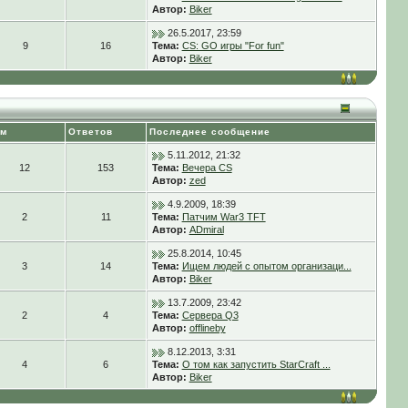
Автор:
Biker
26.5.2017, 23:59
9
16
Тема:
CS: GO игры "For fun"
Автор:
Biker
ем
Ответов
Последнее сообщение
5.11.2012, 21:32
12
153
Тема:
Вечера CS
Автор:
zed
4.9.2009, 18:39
2
11
Тема:
Патчим War3 TFT
Автор:
ADmiral
25.8.2014, 10:45
3
14
Тема:
Ищем людей с опытом организаци...
Автор:
Biker
13.7.2009, 23:42
2
4
Тема:
Сервера Q3
Автор:
offlineby
8.12.2013, 3:31
4
6
Тема:
О том как запустить StarCraft ...
Автор:
Biker