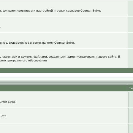
м, функционированием и настройкой игровых серверов Counter-Strike.
.
ков, видеороликов и демок на тему Counter-Strike.
, плагинами и другими файлами, созданными администраторами нашего сайта. В
шего программного обеспечения.
Т
ter-Strike.
нете.