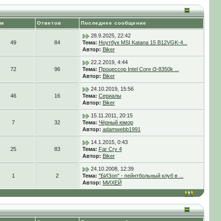
ем
Ответов
Последнее сообщение
28.9.2025, 22:42
49
84
Тема:
Ноутбук MSI Katana 15 B12VGK-4...
Автор:
Biker
22.2.2019, 4:44
72
96
Тема:
Процессор Intel Core i3-8350k ...
Автор:
Biker
24.10.2019, 15:56
46
16
Тема:
Сериалы
Автор:
Biker
15.11.2011, 20:15
7
32
Тема:
Чёрный юмор
Автор:
adamwebb1991
14.1.2015, 0:43
25
83
Тема:
Far Cry 4
Автор:
Biker
24.10.2008, 12:39
1
2
Тема:
"БИЗon" - пейнтбольный клуб в ...
Автор:
МИХЕЙ