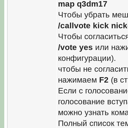
map q3dm17
Чтобы убрать меш
/callvote kick nick
Чтобы согласиться
/vote yes
или наж
конфигурации).
чтобы не согласит
нажимаем
F2
(в с
Если с голосовани
голосование вступ
можно узнать ком
Полный список те