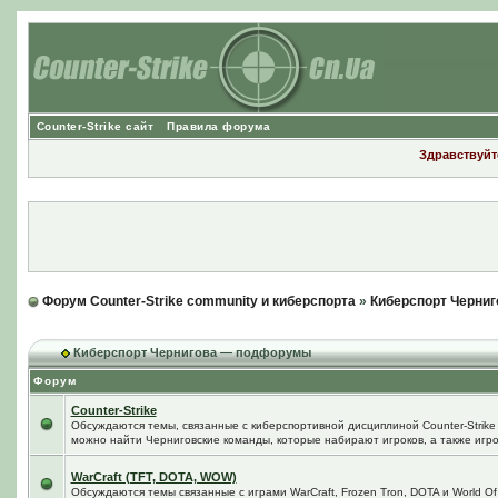
Counter-Strike сайт
Правила форума
Здравствуйте
Форум Counter-Strike community и киберспорта
»
Киберспорт Черниг
Киберспорт Чернигова — подфорумы
Форум
Counter-Strike
Обсуждаются темы, связанные с киберспортивной дисциплиной Counter-Strike в
можно найти Черниговские команды, которые набирают игроков, а также игро
WarCraft (TFT, DOTA, WOW)
Обсуждаются темы связанные с играми WarCraft, Frozen Tron, DOTA и World Of