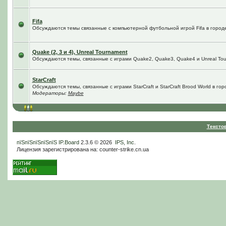
Fifa
Обсуждаются темы связанные с компьютерной футбольной игрой Fifa в городе 
Quake (2, 3 и 4), Unreal Tournament
Обсуждаются темы, связанные с играми Quake2, Quake3, Quake4 и Unreal Tou
StarCraft
Обсуждаются темы, связанные с играми StarCraft и StarCraft Brood World в го
Модераторы:
Maybe
Тексто
пїЅпїЅпїЅпїЅпїЅ
IP.Board
2.3.6 © 2026
IPS, Inc
.
Лицензия зарегистрирована на: counter-strike.cn.ua