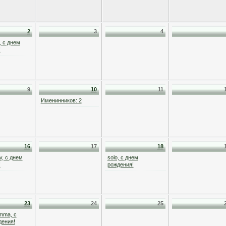
2
3
4
, с днем
!
9
10
11
Именинников: 2
16
17
18
v, с днем
solo, с днем
!
рождения!
23
24
25
mma, с
дения!