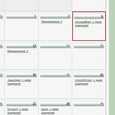
5
6
7
8
Именинников: 2
arronahilkish, с днем
рождения!
12
13
14
15
Именинников: 2
19
20
21
22
JagaJager, с днем
crenceDrows, с днем
рождения!
рождения!
26
27
28
29
fsypport, с днем
waye, с днем
рождения!
рождения!