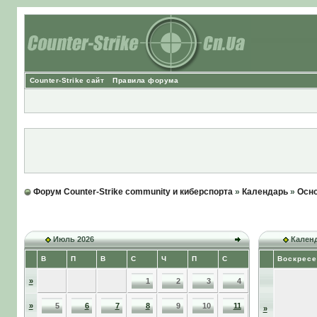
Counter-Strike сайт
Правила форума
Форум Counter-Strike community и киберспорта
»
Календарь
»
Осно
Июль 2026
Календ
В
П
В
С
Ч
П
С
Воскресе
»
1
2
3
4
»
5
6
7
8
9
10
11
»