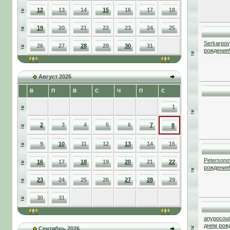
»
12
13
14
15
16
17
18
»
19
20
21
22
23
24
25
Serkarpov
»
26
27
28
29
30
31
рождения
»
Август 2026
В
П
В
С
Ч
П
С
»
1
»
2
3
4
5
6
7
»
8
»
9
10
11
12
13
14
15
Petersono
»
16
17
18
19
20
21
22
рождения
»
»
23
24
25
26
27
28
29
»
30
31
anypocou
днем рож
»
Сентябрь 2026