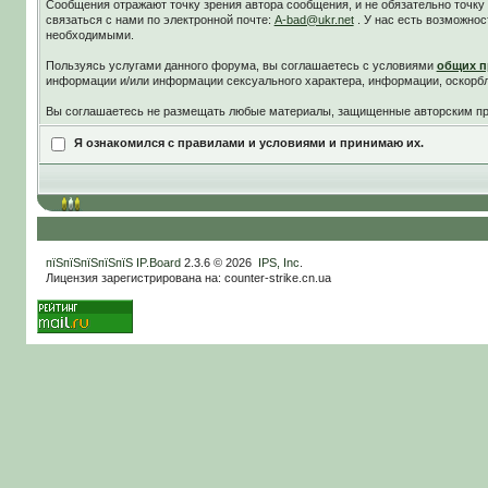
Сообщения отражают точку зрения автора сообщения, и не обязательно точк
связаться с нами по электронной почте:
A-bad@ukr.net
. У нас есть возможнос
необходимыми.
Пользуясь услугами данного форума, вы соглашаетесь c условиями
общих п
информации и/или информации сексуального характера, информации, оскорб
Вы соглашаетесь не размещать любые материалы, защищенные авторским пра
Я ознакомился с правилами и условиями и принимаю их.
пїЅпїЅпїЅпїЅпїЅ
IP.Board
2.3.6 © 2026
IPS, Inc
.
Лицензия зарегистрирована на: counter-strike.cn.ua