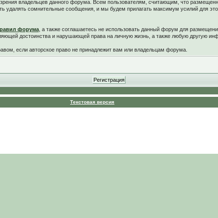
у зрения владельцев данного форума. Всем пользователям, считающим, что размещен
ть удалять сомнительные сообщения, и мы будем прилагать максимум усилий для это
равил форума
, а также соглашаетесь не использовать данный форум для размещени
ляющей достоинства и нарушающей права на личную жизнь, а также любую другую и
вом, если авторское право не принадлежит вам или владельцам форума.
Текстовая версия