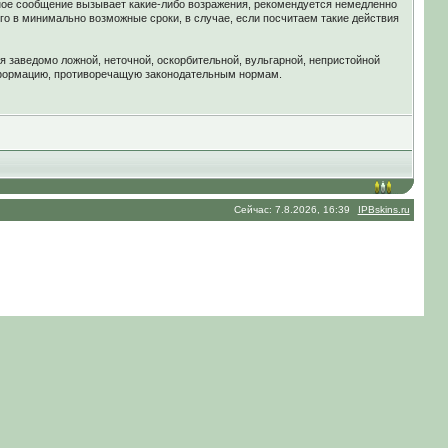
ное сообщение вызывает какие-либо возражения, рекомендуется немедленно
го в минимально возможные сроки, в случае, если посчитаем такие действия
я заведомо ложной, неточной, оскорбительной, вульгарной, непристойной
нформацию, противоречащую законодательным нормам.
Сейчас: 7.8.2026, 16:39
IPBskins.ru