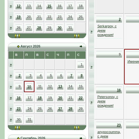
»
12
13
14
15
16
17
18
»
19
20
21
22
23
24
25
2
Serkarpov, с
»
26
27
28
29
30
31
днем
»
рождения!
Август 2026
9
В
П
В
С
Ч
П
С
Именин
»
1
»
»
2
3
4
5
6
7
8
9
11
12
13
14
15
»
10
16
Petersonov, с
»
16
17
18
19
20
21
22
днем
»
рождения!
»
23
24
25
26
27
28
29
»
30
31
23
anypocoumma,
с днем
»
Сентябрь 2026