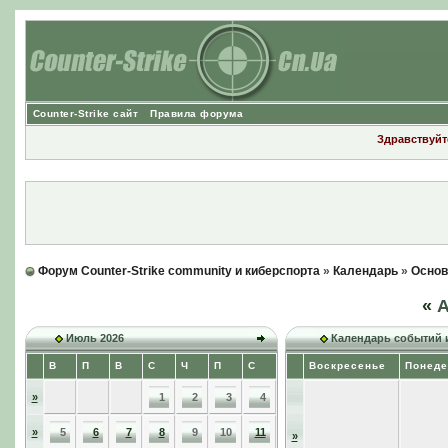
Counter-Strike сайт
Правила форума
Здравствуйте
Форум Counter-Strike community и киберспорта
»
Календарь
»
Основ
«
А
Июль 2026
Календарь событий 
В
П
В
С
Ч
П
С
Воскресенье
Понеде
»
1
2
3
4
»
5
6
7
8
9
10
11
»