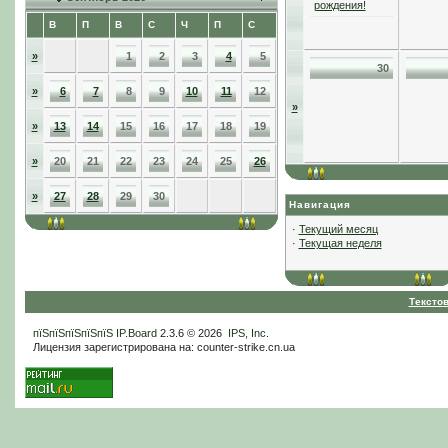
рождения!
В
П
В
С
Ч
П
С
»
1
2
3
4
5
30
»
6
7
8
9
10
11
12
»
»
13
14
15
16
17
18
19
»
20
21
22
23
24
25
26
»
27
28
29
30
Навигация
·
Текущий месяц
·
Текущая неделя
Тексто
пїЅпїЅпїЅпїЅпїЅ
IP.Board
2.3.6 © 2026
IPS, Inc
.
Лицензия зарегистрирована на: counter-strike.cn.ua