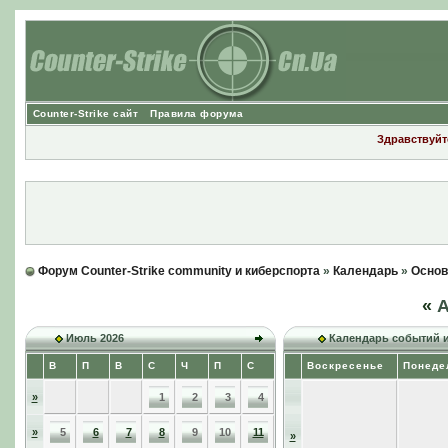
Counter-Strike сайт
Правила форума
Здравствуйте
Форум Counter-Strike community и киберспорта
»
Календарь
»
Основ
«
А
Июль 2026
Календарь событий 
В
П
В
С
Ч
П
С
Воскресенье
Понеде
»
1
2
3
4
»
5
6
7
8
9
10
11
»