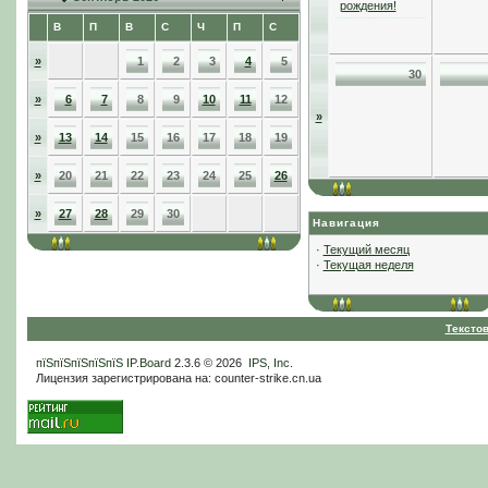
рождения!
В
П
В
С
Ч
П
С
»
1
2
3
4
5
30
»
6
7
8
9
10
11
12
»
»
13
14
15
16
17
18
19
»
20
21
22
23
24
25
26
»
27
28
29
30
Навигация
·
Текущий месяц
·
Текущая неделя
Тексто
пїЅпїЅпїЅпїЅпїЅ
IP.Board
2.3.6 © 2026
IPS, Inc
.
Лицензия зарегистрирована на: counter-strike.cn.ua