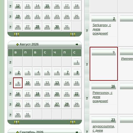
»
12
13
14
15
16
17
18
»
19
20
21
22
23
24
25
2
Serkarpov, с
»
26
27
28
29
30
31
днем
»
рождения!
Август 2026
9
В
П
В
С
Ч
П
С
Именинн
»
1
»
»
2
3
4
5
6
7
8
10
11
12
13
14
15
»
9
16
Petersonov, с
»
16
17
18
19
20
21
22
днем
»
рождения!
»
23
24
25
26
27
28
29
»
30
31
23
anypocoumma,
с днем
»
Сентябрь 2026