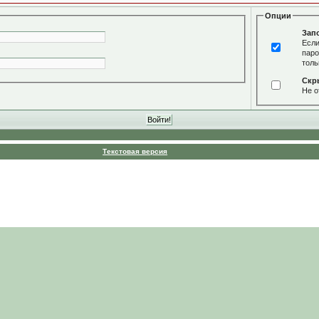
Опции
Зап
Если
паро
толь
Скр
Не о
Текстовая версия