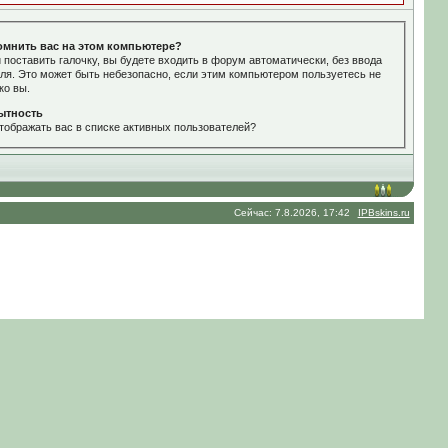
омнить вас на этом компьютере?
 поставить галочку, вы будете входить в форум автоматически, без ввода
ля. Это может быть небезопасно, если этим компьютером пользуетесь не
ко вы.
ытность
тображать вас в списке активных пользователей?
Сейчас: 7.8.2026, 17:42
IPBskins.ru