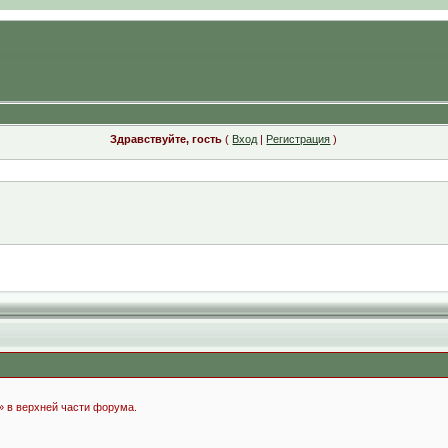
Здравствуйте, гость
(
Вход
|
Регистрация
)
» в верхней части форума.