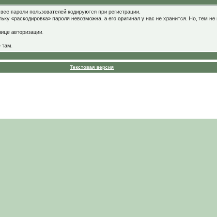
 все пароли пользователей кодируются при регистрации.
льку «раскодировка» пароля невозможна, а его оригинал у нас не хранится. Но, тем 
нице авторизации.
 там.
Текстовая версия