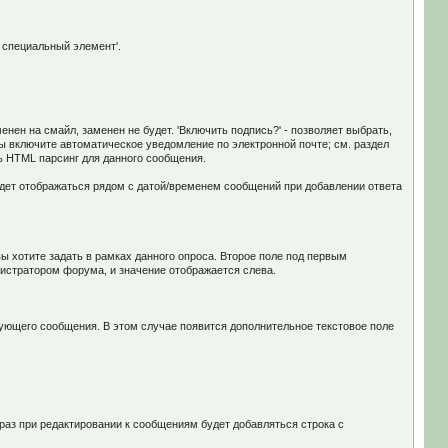
 специальный элемент'.
нен на смайл, заменен не будет. 'Включить подпись?' - позволяет выбрать,
вы включите автоматическое уведомление по электронной почте; см. раздел
ь HTML парсинг для данного сообщения.
удет отображаться рядом с датой/временем сообщений при добавлении ответа
ы хотите задать в рамках данного опроса. Второе поле под первым
нистратором форума, и значение отображается слева.
вующего сообщения. В этом случае появится дополнительное текстовое поле
 раз при редактировании к сообщениям будет добавляться строка с