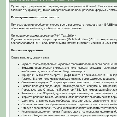
Существует три различных экрана для размещения сообщений. Кнопка нового 
включил эту функцию), также отображаемая во всех разделах форума и темах
Размещение новых тем и ответов
При размещении сообщения скорее всего вы сможете пользоваться IBF/BBКод
областью со смайлами, чтобы открыть окно помощи.
Полноценное форматирование(Rich Text Editor)
Редактор полноценного форматирования (Rich Text Editor (RTE)) - это редак
воспользоваться RTE, если используете Internet Explorer 6 или выше или Firef
Панель инструментов
Слева направо, сверху вниз:
Удалить форматирование: Удаление форматирования всего сообщения
Вставить специальный символ: это поле позволит вставить такие эле
чтобы узнать, как эти объекты будут выглядеть.
Шрифты: Вы можете выбрать шрифт текста. Если включено RTE, выбр
Размер: В этом поле можно выбрать один из семи размеров шрифтов.
Отменить и вернуть: Эти две стрелочки позволяют отменить и вернут
Размер поля для ввода: Здесь можно увеличить или уменьшить разме
Переключатель Стандартный редактор/RTE: При помощи данной клавиш
Клавиши стиля: Жирный, курсив и подчеркивание, соответственно, с
Форматирование текста: Данная кнопка позволяет выбрать режим верхн
Цвет текста: данное поле отображает ряд цветов, которые можно прим
Смайлы: кнопка с изображением смайла открывает список всех смайло
Отступ влево/вправо: Эти две кнопки позволяют сместить текст вправо
Кнопки расположения текста: При помощи этих кнопок вы можете выбр
Списки: Эти две кнопки позволяют создавать упорядоченные (пронуме