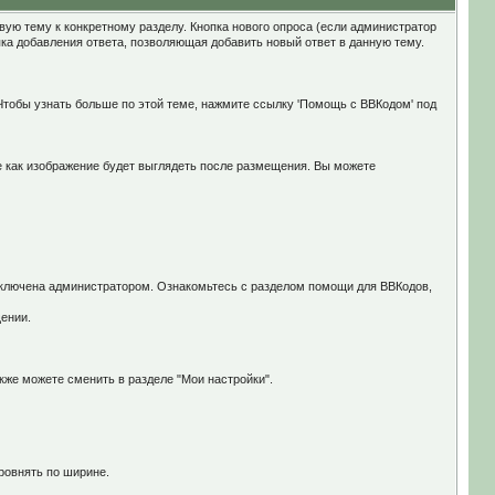
ую тему к конкретному разделу. Кнопка нового опроса (если администратор
ка добавления ответа, позволяющая добавить новый ответ в данную тему.
тобы узнать больше по этой теме, нажмите ссылку 'Помощь с BBКодом' под
те как изображение будет выглядеть после размещения. Вы можете
 включена администратором. Ознакомьтесь с разделом помощи для ВВКодов,
ении.
же можете сменить в разделе "Мои настройки".
ровнять по ширине.