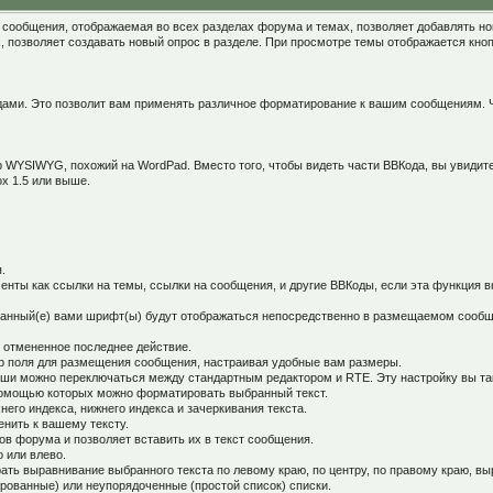
сообщения, отображаемая во всех разделах форума и темах, позволяет добавлять нов
, позволяет создавать новый опрос в разделе. При просмотре темы отображается кноп
ами. Это позволит вам применять различное форматирование к вашим сообщениям. Ч
тор WYSIWYG, похожий на WordPad. Вместо того, чтобы видеть части ВВКода, вы увиди
ox 1.5 или выше.
.
менты как ссылки на темы, ссылки на сообщения, и другие ВВКоды, если эта функция
анный(е) вами шрифт(ы) будут отображаться непосредственно в размещаемом сообщ
ь отмененное последнее действие.
р поля для размещения сообщения, настраивая удобные вам размеры.
и можно переключаться между стандартным редактором и RTE. Эту настройку вы так
 помощью которых можно форматировать выбранный текст.
его индекса, нижнего индекса и зачеркивания текста.
енить к вашему тексту.
в форума и позволяет вставить их в текст сообщения.
 или влево.
ать выравнивание выбранного текста по левому краю, по центру, по правому краю, вы
рованные) или неупорядоченные (простой список) списки.