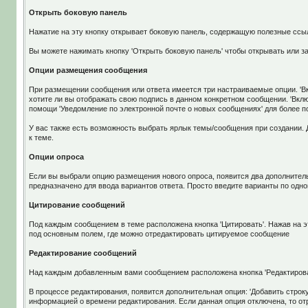
Открыть боковую панель
Нажатие на эту кнопку открывает боковую панель, содержащую полезные ссыл
Вы можете нажимать кнопку 'Открыть боковую панель' чтобы открывать или 
Опции размещения сообщения
При размещении сообщения или ответа имеется три настраиваемые опции. 'Вклю
хотите ли вы отображать свою подпись в данном конкретном сообщении. 'Вклю
помощи 'Уведомление по электронной почте о новых сообщениях' для более 
У вас также есть возможность выбрать ярлык темы/сообщения при создании. 
к теме.
Опции опроса
Если вы выбрали опцию размещения нового опроса, появится два дополнитель
предназначено для ввода вариантов ответа. Просто введите варианты по одн
Цитирование сообщений
Под каждым сообщением в теме расположена кнопка 'Цитировать'. Нажав на э
под основным полем, где можно отредактировать цитируемое сообщение
Редактирование сообщений
Над каждым добавленным вами сообщением расположена кнопка 'Редактирова
В процессе редактирования, появится дополнительная опция: 'Добавить строку
информацией о времени редактирования. Если данная опция отключена, то от