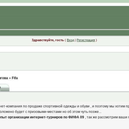
Здравствуйте, гость
(
Вход
|
Регистрация
)
игова
»
Fifa
и
ет-компания по продаже спортивной одежды и обуви , и поэтому мы хотим пр
 положено будет с призовыми-местами но об этом чуть позже...
опыт организации интернет-турниров по ФИФА 09
, так же рассмотрим ваши