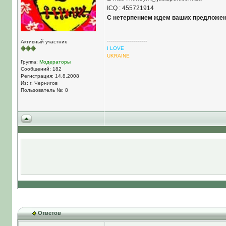
ICQ : 455721914
C нетерпением ждем ваших предложен
--------------------
Активный участник
I LOVE
UKRAINE
Группа:
Модераторы
Сообщений: 182
Регистрация: 14.8.2008
Из: г. Чернигов
Пользователь №: 8
Ответов