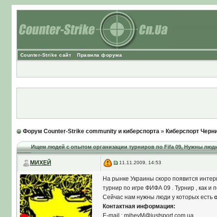
Counter-Strike сайт
Правила форума
Форум Counter-Strike community и киберспорта
»
Киберспорт Черн
Ищем людей с опытом организации турниров по Fifa 09
, Нужны люд
МИХЕЙ
11.11.2009, 14:53
На рынке Украины скоро появится интерн
турнир по игре ФИФА 09 . Турнир , как и
Сейчас нам нужны люди у которых есть
Контактная информация:
E-mail : miheyM@justsport.com.ua