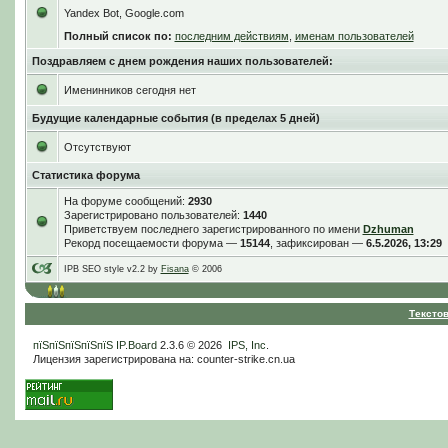
Yandex Bot, Google.com
Полный список по:
последним действиям
,
именам пользователей
Поздравляем с днем рождения наших пользователей:
Именинников сегодня нет
Будущие календарные события (в пределах 5 дней)
Отсутствуют
Статистика форума
На форуме сообщений:
2930
Зарегистрировано пользователей:
1440
Приветствуем последнего зарегистрированного по имени
Dzhuman
Рекорд посещаемости форума —
15144
, зафиксирован —
6.5.2026, 13:29
IPB SEO style v2.2 by
Fisana
© 2006
Тексто
пїЅпїЅпїЅпїЅпїЅ
IP.Board
2.3.6 © 2026
IPS, Inc
.
Лицензия зарегистрирована на: counter-strike.cn.ua