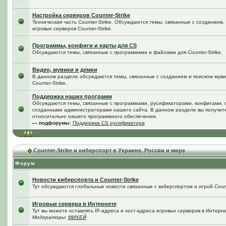
Настройка серверов Counter-Strike
Техническая часть Counter-Strike. Обсуждаются темы, связанные с созданием
игровых серверов Counter-Strike.
Программы, конфиги и карты для CS
Обсуждаются темы, связанные с программами и файлами для Counter-Strike.
Видео, мувики и демки
В данном разделе обсуждаются темы, связанные с созданием и поиском мувик
Counter-Strike.
Поддержка наших программ
Обсуждаются темы, связанные с программами, русификаторами, конфигами, 
созданными администраторами нашего сайта. В данном разделе вы получит
относительно нашего программного обеспечения.
— подфорумы:
Поддержка CS русификатора
Counter-Strike и киберспорт в Украине, России и мире
Форум
Новости киберспорта и Counter-Strike
Тут обсуждаются глобальные новости связанные с киберспортом и игрой Counte
Игровые сервера в Интернете
Тут вы можете оставлять IP-адреса и хост-адреса игровых серверов в Интерне
Модераторы:
МИХЕЙ