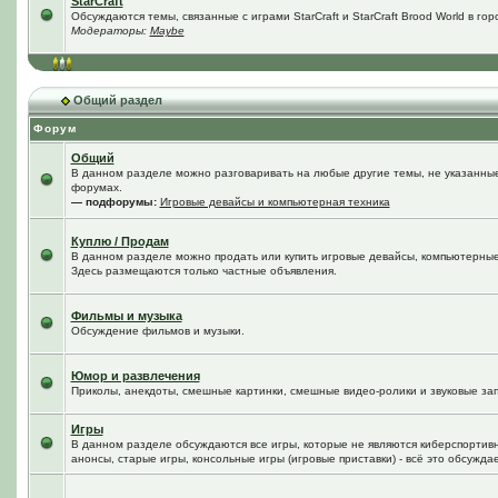
StarCraft
Обсуждаются темы, связанные с играми StarCraft и StarCraft Brood World в го
Модераторы:
Maybe
Общий раздел
Форум
Общий
В данном разделе можно разговаривать на любые другие темы, не указанные 
форумах.
— подфорумы:
Игровые девайсы и компьютерная техника
Куплю / Продам
В данном разделе можно продать или купить игровые девайсы, компьютерные
Здесь размещаются только частные объявления.
Фильмы и музыка
Обсуждение фильмов и музыки.
Юмор и развлечения
Приколы, анекдоты, смешные картинки, смешные видео-ролики и звуковые зап
Игры
В данном разделе обсуждаются все игры, которые не являются киберспортив
анонсы, старые игры, консольные игры (игровые приставки) - всё это обсужда