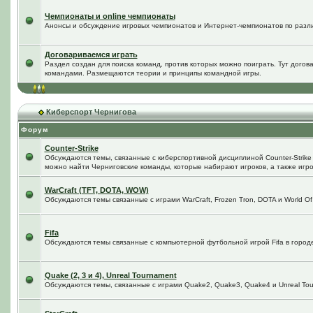
Чемпионаты и online чемпионаты
Анонсы и обсуждение игровых чемпионатов и Интернет-чемпионатов по разл
Договариваемся играть
Раздел создан для поиска команд, против которых можно поиграть. Тут догов
командами. Размещаются теории и принципы командной игры.
Киберспорт Чернигова
Форум
Counter-Strike
Обсуждаются темы, связанные с киберспортивной дисциплиной Counter-Strike в
можно найти Черниговские команды, которые набирают игроков, а также игро
WarCraft (TFT, DOTA, WOW)
Обсуждаются темы связанные с играми WarCraft, Frozen Tron, DOTA и World Of
Fifa
Обсуждаются темы связанные с компьютерной футбольной игрой Fifa в городе 
Quake (2, 3 и 4), Unreal Tournament
Обсуждаются темы, связанные с играми Quake2, Quake3, Quake4 и Unreal Tou