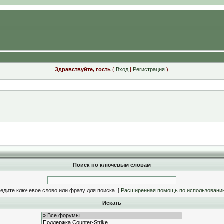
Здравствуйте, гость
(
Вход
|
Регистрация
)
Поиск по ключевым словам
едите ключевое слово или фразу для поиска.
[
Расширенная помощь по использовани
Искать