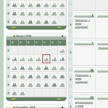
»
12
13
14
15
16
17
18
»
19
20
21
22
23
24
25
2
Serkarpov, с
»
26
27
28
29
30
31
днем
»
рождения!
Август 2026
В
П
В
С
Ч
П
С
9
Именинн
»
1
»
2
3
4
5
7
8
»
6
»
9
10
11
12
13
14
15
16
Petersonov, с
»
16
17
18
19
20
21
22
днем
»
рождения!
»
23
24
25
26
27
28
29
»
30
31
23
anypocoumma,
с днем
»
Сентябрь 2026