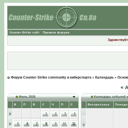
Counter-Strike сайт
Правила форума
Здравствуйте
Форум Counter-Strike community и киберспорта
»
Календарь
»
Основ
«
А
Июль 2026
Календарь событий 
В
П
В
С
Ч
П
С
Воскресенье
Понеде
»
1
2
3
4
»
5
6
7
8
9
10
11
»