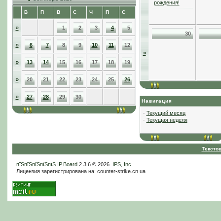
рождения!
В
П
В
С
Ч
П
С
»
1
2
3
4
5
30
»
6
7
8
9
10
11
12
»
»
13
14
15
16
17
18
19
»
20
21
22
23
24
25
26
»
27
28
29
30
Навигация
·
Текущий месяц
·
Текущая неделя
Тексто
пїЅпїЅпїЅпїЅпїЅ
IP.Board
2.3.6 © 2026
IPS, Inc
.
Лицензия зарегистрирована на: counter-strike.cn.ua