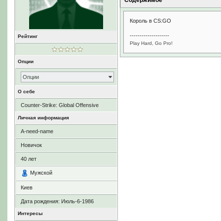
Содержимое
Король в CS:GO
--------------------
Рейтинг
Play Hard, Go Pro!
Опции
Опции
О себе
Counter-Strike: Global Offensive
Личная информация
A-need-name
Новичок
40
лет
Мужской
Киев
Дата рождения:
Июль-6-1986
Интересы