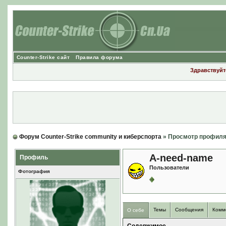
Counter-Strike сайт
Правила форума
Здравствуйте
Форум Counter-Strike community и киберспорта
» Просмотр профил
A-need-name
Профиль
Пользователи
Фотография
Темы
Сообщения
Комм
О себе