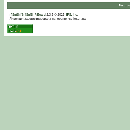
Тексто
пїЅпїЅпїЅпїЅпїЅ
IP.Board
2.3.6 © 2026
IPS, Inc
.
Лицензия зарегистрирована на: counter-strike.cn.ua