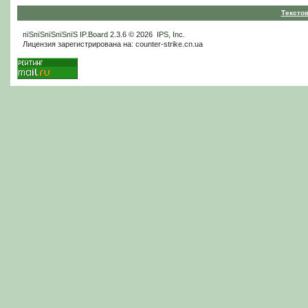
Тексто
пїЅпїЅпїЅпїЅпїЅ
IP.Board
2.3.6 © 2026
IPS, Inc
.
Лицензия зарегистрирована на: counter-strike.cn.ua