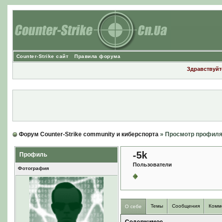
Counter-Strike сайт
Правила форума
Здравствуйте
Форум Counter-Strike community и киберспорта
» Просмотр профил
-5k
Профиль
Пользователи
Фотография
Темы
Сообщения
Комм
О себе