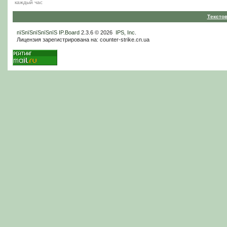
каждый час
Тексто
пїЅпїЅпїЅпїЅпїЅ
IP.Board
2.3.6 © 2026
IPS, Inc
.
Лицензия зарегистрирована на: counter-strike.cn.ua