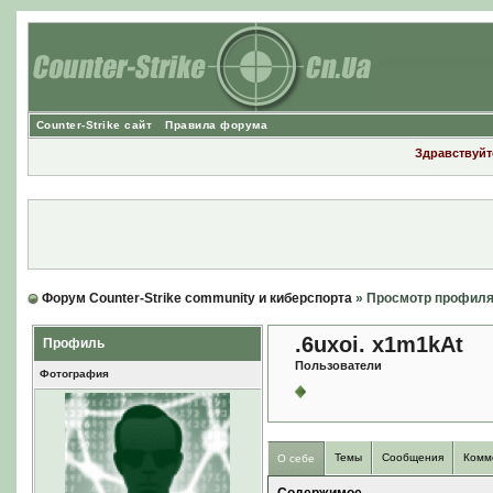
Counter-Strike сайт
Правила форума
Здравствуйте
Форум Counter-Strike community и киберспорта
» Просмотр профил
.6uxoi. x1m1kAt
Профиль
Пользователи
Фотография
Темы
Сообщения
Комм
О себе