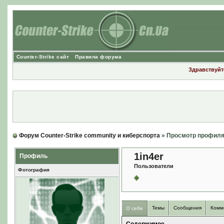
Counter-Strike сайт
Правила форума
Здравствуйте
Форум Counter-Strike community и киберспорта
» Просмотр профил
1in4er
Профиль
Пользователи
Фотография
Темы
Сообщения
Комм
О себе