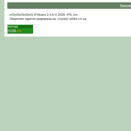
Тексто
пїЅпїЅпїЅпїЅпїЅ
IP.Board
2.3.6 © 2026
IPS, Inc
.
Лицензия зарегистрирована на: counter-strike.cn.ua