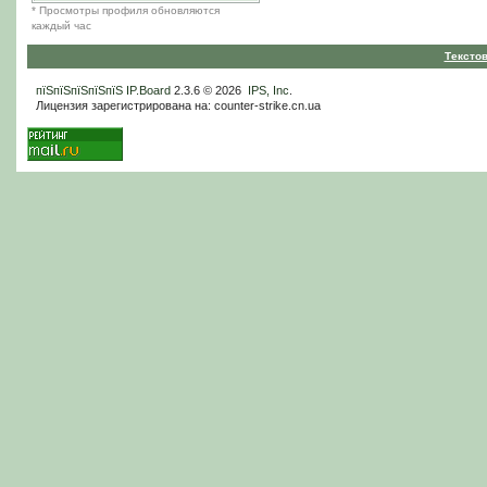
* Просмотры профиля обновляются
каждый час
Тексто
пїЅпїЅпїЅпїЅпїЅ
IP.Board
2.3.6 © 2026
IPS, Inc
.
Лицензия зарегистрирована на: counter-strike.cn.ua