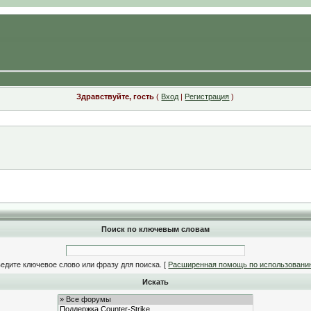
Здравствуйте, гость
(
Вход
|
Регистрация
)
Поиск по ключевым словам
едите ключевое слово или фразу для поиска.
[
Расширенная помощь по использовани
Искать