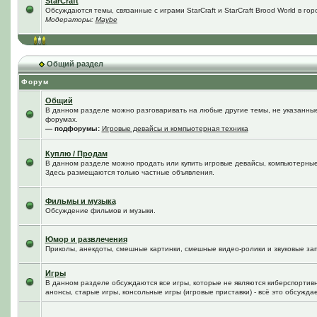
StarCraft
Обсуждаются темы, связанные с играми StarCraft и StarCraft Brood World в го
Модераторы:
Maybe
Общий раздел
Форум
Общий
В данном разделе можно разговаривать на любые другие темы, не указанные 
форумах.
— подфорумы:
Игровые девайсы и компьютерная техника
Куплю / Продам
В данном разделе можно продать или купить игровые девайсы, компьютерные
Здесь размещаются только частные объявления.
Фильмы и музыка
Обсуждение фильмов и музыки.
Юмор и развлечения
Приколы, анекдоты, смешные картинки, смешные видео-ролики и звуковые зап
Игры
В данном разделе обсуждаются все игры, которые не являются киберспортив
анонсы, старые игры, консольные игры (игровые приставки) - всё это обсужда