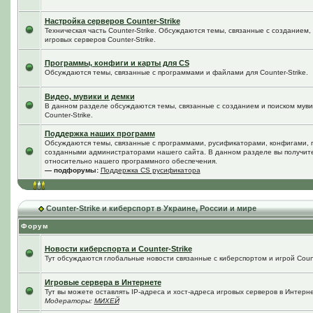
Настройка серверов Counter-Strike
Техническая часть Counter-Strike. Обсуждаются темы, связанные с созданием
игровых серверов Counter-Strike.
Программы, конфиги и карты для CS
Обсуждаются темы, связанные с программами и файлами для Counter-Strike.
Видео, мувики и демки
В данном разделе обсуждаются темы, связанные с созданием и поиском мувик
Counter-Strike.
Поддержка наших программ
Обсуждаются темы, связанные с программами, русификаторами, конфигами, 
созданными администраторами нашего сайта. В данном разделе вы получит
относительно нашего программного обеспечения.
— подфорумы:
Поддержка CS русификатора
Counter-Strike и киберспорт в Украине, России и мире
Форум
Новости киберспорта и Counter-Strike
Тут обсуждаются глобальные новости связанные с киберспортом и игрой Counte
Игровые сервера в Интернете
Тут вы можете оставлять IP-адреса и хост-адреса игровых серверов в Интерне
Модераторы:
МИХЕЙ