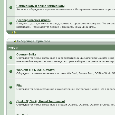
Чемпионаты и online чемпионаты
Анонсы и обсуждение игровых чемпионатов и Интернет-чемпионатов по разл
Договариваемся играть
Раздел создан для поиска команд, против которых можно поиграть. Тут догов
командами. Размещаются теории и принципы командной игры.
Киберспорт Чернигова
Форум
Counter-Strike
Обсуждаются темы, связанные с киберспортивной дисциплиной Counter-Strike в
можно найти Черниговские команды, которые набирают игроков, а также игро
WarCraft (TFT, DOTA, WOW)
Обсуждаются темы связанные с играми WarCraft, Frozen Tron, DOTA и World Of
Fifa
Обсуждаются темы связанные с компьютерной футбольной игрой Fifa в городе 
Quake (2, 3 и 4), Unreal Tournament
Обсуждаются темы, связанные с играми Quake2, Quake3, Quake4 и Unreal Tou