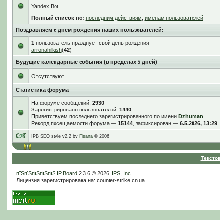
Yandex Bot
Полный список по:
последним действиям
,
именам пользователей
Поздравляем с днем рождения наших пользователей:
1
пользователь празднует свой день рождения
arronahilkish
(
42
)
Будущие календарные события (в пределах 5 дней)
Отсутствуют
Статистика форума
На форуме сообщений:
2930
Зарегистрировано пользователей:
1440
Приветствуем последнего зарегистрированного по имени
Dzhuman
Рекорд посещаемости форума —
15144
, зафиксирован —
6.5.2026, 13:29
IPB SEO style v2.2 by
Fisana
© 2006
Тексто
пїЅпїЅпїЅпїЅпїЅ
IP.Board
2.3.6 © 2026
IPS, Inc
.
Лицензия зарегистрирована на: counter-strike.cn.ua