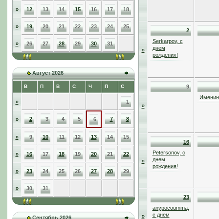
»
12
13
14
15
16
17
18
»
19
20
21
22
23
24
25
2
Serkarpov, с
»
26
27
28
29
30
31
днем
»
рождения!
Август 2026
В
П
В
С
Ч
П
С
9
Именинн
»
1
»
2
3
4
5
7
8
»
6
»
9
10
11
12
13
14
15
16
Petersonov, с
»
16
17
18
19
20
21
22
днем
»
рождения!
»
23
24
25
26
27
28
29
»
30
31
23
anypocoumma,
с днем
»
Сентябрь 2026