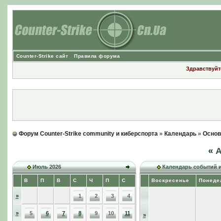
Counter-Strike сайт
Правила форума
Здравствуйте
Форум Counter-Strike community и киберспорта
»
Календарь
»
Основ
«
А
Июль 2026
Календарь событий 
В
П
В
С
Ч
П
С
Воскресенье
Понеде
»
1
2
3
4
»
5
6
7
8
9
10
11
»