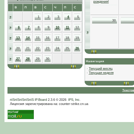
рождения!
В
П
В
С
Ч
П
С
»
1
2
3
4
5
30
»
6
7
8
9
10
11
12
»
»
13
14
15
16
17
18
19
»
20
21
22
23
24
25
26
»
27
28
29
30
Навигация
·
Текущий месяц
·
Текущая неделя
Тексто
пїЅпїЅпїЅпїЅпїЅ
IP.Board
2.3.6 © 2026
IPS, Inc
.
Лицензия зарегистрирована на: counter-strike.cn.ua