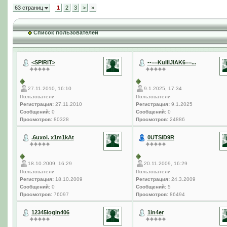
63 страниц
1
2
3
>
»
Список пользователей
<SPIRIT>
--==KuIIIJIAK6==...
27.11.2010, 16:10
9.1.2025, 17:34
Пользователи
Пользователи
Регистрация:
27.11.2010
Регистрация:
9.1.2025
Сообщений:
0
Сообщений:
0
Просмотров:
80328
Просмотров:
24886
.6uxoi. x1m1kAt
0UTSID9R
18.10.2009, 16:29
20.11.2009, 16:29
Пользователи
Пользователи
Регистрация:
18.10.2009
Регистрация:
24.3.2009
Сообщений:
0
Сообщений:
5
Просмотров:
76097
Просмотров:
86494
12345login406
1in4er